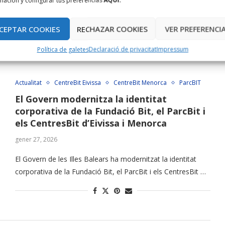
mación y configurar tus preferencias
AQUÍ.
d’Empreses i Talent al ParcBit, que el Govern de les Illes …
CEPTAR COOKIES
RECHAZAR COOKIES
VER PREFERENCI
Política de galetes
Declaració de privacitat
Impressum
Actualitat
CentreBit Eivissa
CentreBit Menorca
ParcBIT
El Govern modernitza la identitat
corporativa de la Fundació Bit, el ParcBit i
els CentresBit d’Eivissa i Menorca
gener 27, 2026
El Govern de les Illes Balears ha modernitzat la identitat
corporativa de la Fundació Bit, el ParcBit i els CentresBit …