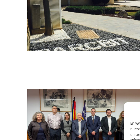
En ww
nuest
un pe