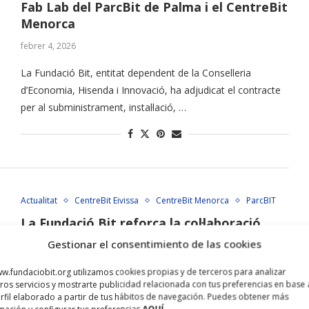
Fab Lab del ParcBit de Palma i el CentreBit
Menorca
febrer 4, 2026
La Fundació Bit, entitat dependent de la Conselleria
d’Economia, Hisenda i Innovació, ha adjudicat el contracte
per al subministrament, instal·lació, …
Actualitat
CentreBit Eivissa
CentreBit Menorca
ParcBIT
La Fundació Bit reforça la col·laboració
amb el Màlaga TechPark per intercanviar
Gestionar el consentimiento de las cookies
experiències i bones pràctiques
w.fundaciobit.org utilizamos cookies propias y de terceros para analizar
gener 28, 2026
ros servicios y mostrarte publicidad relacionada con tus preferencias en base 
rfil elaborado a partir de tus hábitos de navegación. Puedes obtener más
Coincidint amb la presentació del Pla d’Atracció i Fidelització