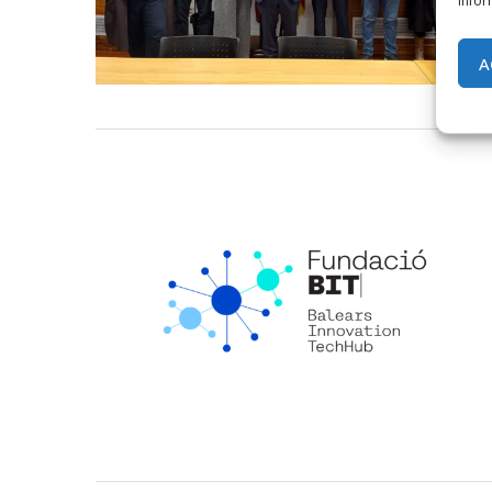
infor
A