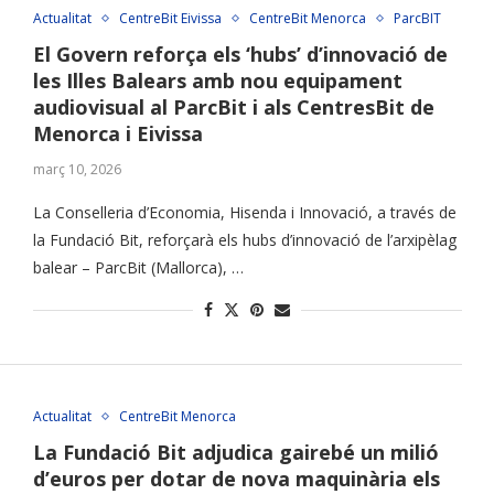
Actualitat
CentreBit Eivissa
CentreBit Menorca
ParcBIT
El Govern reforça els ‘hubs’ d’innovació de
les Illes Balears amb nou equipament
audiovisual al ParcBit i als CentresBit de
Menorca i Eivissa
març 10, 2026
La Conselleria d’Economia, Hisenda i Innovació, a través de
la Fundació Bit, reforçarà els hubs d’innovació de l’arxipèlag
balear – ParcBit (Mallorca), …
Actualitat
CentreBit Menorca
La Fundació Bit adjudica gairebé un milió
d’euros per dotar de nova maquinària els