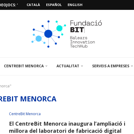
EOJOCS: “MISSIÓ POSIDÒNIA PRO”
CATALÀ
ESPAÑOL
ENGLISH
SIÓ 3D PER A...
EMPORALS APARCAMENT AL PARCBIT
M PACIENT, ÚLTIMA VISITA» EN...
A EL PRIMER...
BRE UN PUNT D’ASSESSORAMENT TEMPORAL...
L’AMPLIACIÓ I MILLORA DEL...
NA JORNADA SOBRE...
CENTREBIT MENORCA
ACTUALITAT
SERVEIS A EMPRESES
norca"
REBIT MENORCA
CentreBit Menorca
El CentreBit Menorca inaugura l’ampliació i
millora del laboratori de fabricació digital