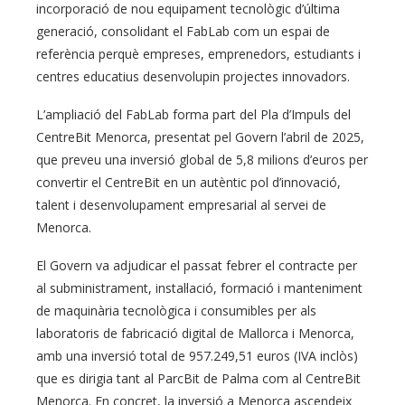
incorporació de nou equipament tecnològic d’última
generació, consolidant el FabLab com un espai de
referència perquè empreses, emprenedors, estudiants i
centres educatius desenvolupin projectes innovadors.
L’ampliació del FabLab forma part del Pla d’Impuls del
CentreBit Menorca, presentat pel Govern l’abril de 2025,
que preveu una inversió global de 5,8 milions d’euros per
convertir el CentreBit en un autèntic pol d’innovació,
talent i desenvolupament empresarial al servei de
Menorca.
El Govern va adjudicar el passat febrer el contracte per
al subministrament, instal·lació, formació i manteniment
de maquinària tecnològica i consumibles per als
laboratoris de fabricació digital de Mallorca i Menorca,
amb una inversió total de 957.249,51 euros (IVA inclòs)
que es dirigia tant al ParcBit de Palma com al CentreBit
Menorca. En concret, la inversió a Menorca ascendeix