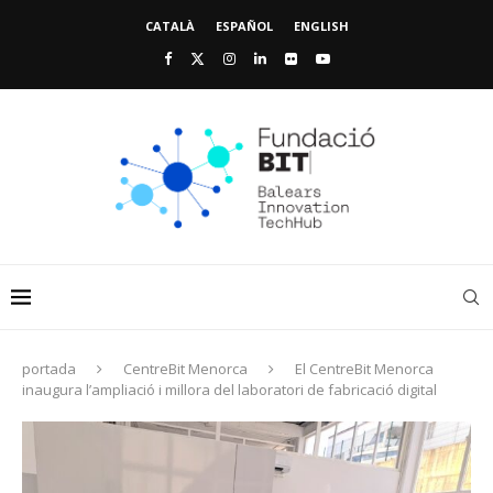
CATALÀ
ESPAÑOL
ENGLISH
portada
CentreBit Menorca
El CentreBit Menorca
inaugura l’ampliació i millora del laboratori de fabricació digital