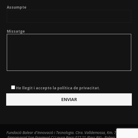
Assumpte
Missatge
He llegit i accepto la política de privacitat.
Fundació Balear d'Innovació i Tecnologia. Ctra. Valldemossa, Km. 7,4. Centre
Empresarial Son Espanyol C/ Laura Bassi 07121 (Parc Bit) - Palma - Tel. 971