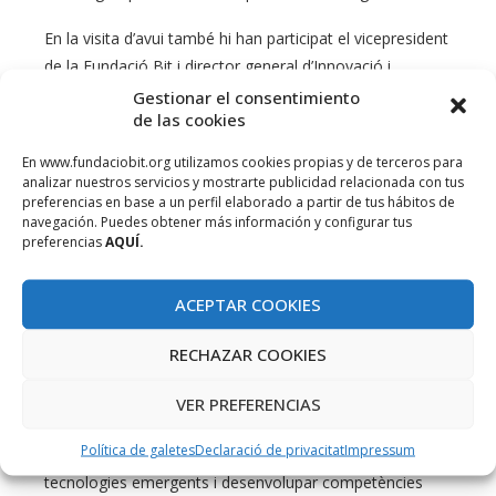
En la visita d’avui també hi han participat el vicepresident
de la Fundació Bit i director general d’Innovació i
Transformació Digital, Sebastián González; el delegat
Gestionar el consentimiento
de las cookies
territorial de la Fundació Bit a Menorca, Llorenç
Cardona; i el batle d’Alaior, José Luis Benejam.
En www.fundaciobit.org utilizamos cookies propias y de terceros para
analizar nuestros servicios y mostrarte publicidad relacionada con tus
Visita al Tech Camp Menorca
preferencias en base a un perfil elaborado a partir de tus hábitos de
navegación. Puedes obtener más información y configurar tus
Durant la jornada, el vicepresident també ha visitat els
preferencias
AQUÍ.
alumnes participants en una nova edició del Tech Camp
Menorca, una iniciativa impulsada per fomentar les
ACEPTAR COOKIES
vocacions científiques i tecnològiques entre els joves de
l’illa mitjançant activitats pràctiques relacionades amb la
RECHAZAR COOKIES
fabricació digital, la impressió 3D, el disseny, la robòtica
VER PREFERENCIAS
i la intel·ligència artificial.
Política de galetes
Declaració de privacitat
Impressum
El programa permet als participants familiaritzar-se amb
tecnologies emergents i desenvolupar competències