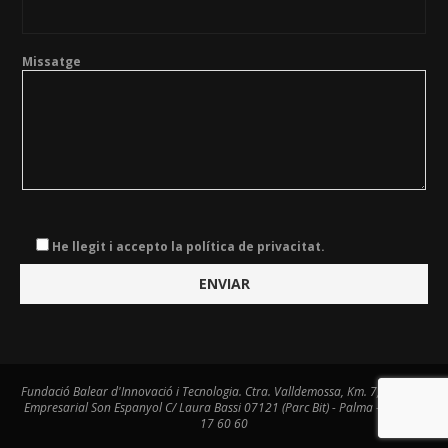
Missatge
He llegit i accepto la política de privacitat.
Fundació Balear d'Innovació i Tecnologia. Ctra. Valldemossa, Km. 7,4. Centre
Empresarial Son Espanyol C/ Laura Bassi 07121 (Parc Bit) - Palma - Tel. 971
17 60 60