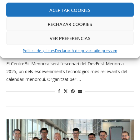
ACEPTAR COOKIES
RECHAZAR COOKIES
CentreBit Menorca
El CentreBit Menorca acull una nova edició
VER PREFERENCIAS
del DevFest Menorca
Política de galetes
Declaració de privacitat
Impressum
novembre 13, 2025
El CentreBit Menorca serà l’escenari del DevFest Menorca
2025, un dels esdeveniments tecnològics més rellevants del
calendari menorquí. Organitzat per …