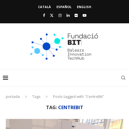
CATALÀ
ESPAÑOL
ENGLISH
portada
Tags
Posts tagged with "CentreBit"
TAG:
CENTREBIT