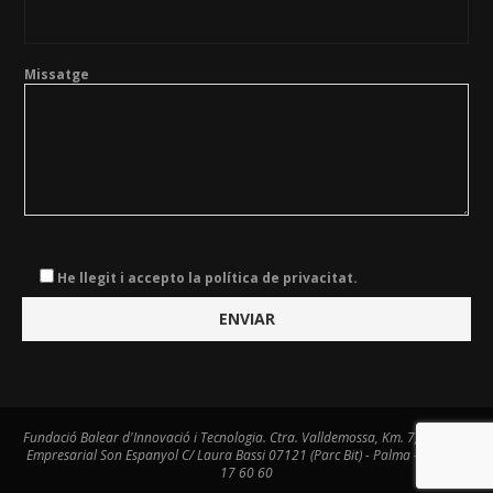
Missatge
He llegit i accepto la política de privacitat.
Fundació Balear d'Innovació i Tecnologia. Ctra. Valldemossa, Km. 7,4. Centre
Empresarial Son Espanyol C/ Laura Bassi 07121 (Parc Bit) - Palma - Tel. 971
17 60 60