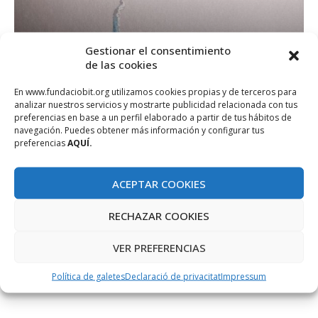
Fitxa CineTIC: The artifice girl
Gestionar el consentimiento
de las cookies
de
admin
desembre 2, 2025
En www.fundaciobit.org utilizamos cookies propias y de terceros para
Fitxa CineTIC: Brigada Tech Laguna del Duero
analizar nuestros servicios y mostrarte publicidad relacionada con tus
preferencias en base a un perfil elaborado a partir de tus hábitos de
Fitxa CineTIC: Brigada Tech Villanueva de la Serena
navegación. Puedes obtener más información y configurar tus
preferencias
AQUÍ.
Fitxa CineTIC: Brigada Tech Puertollano
ACEPTAR COOKIES
RECHAZAR COOKIES
VER PREFERENCIAS
COMPARTIR
Política de galetes
Declaració de privacitat
Impressum