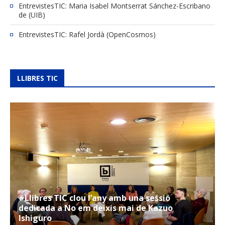
EntrevistesTIC: Maria Isabel Montserrat Sánchez-Escribano
de (UIB)
EntrevistesTIC: Rafel Jordà (OpenCosmos)
LLIBRES TIC
#Llibres TIC clou l’any amb una sessió
dedicada a No em deixis mai de Kazuo
Ishiguro