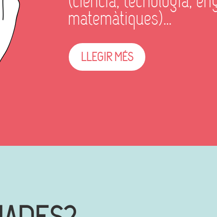
(ciència, tecnologia, eng
matemàtiques)…
LLEGIR MÉS