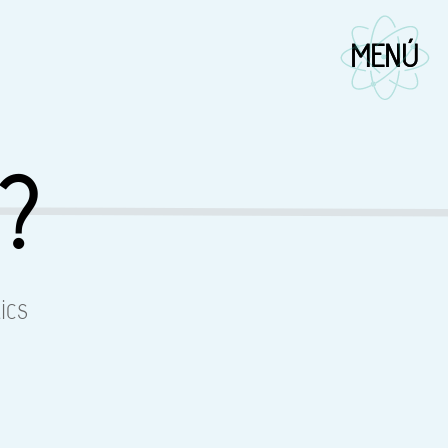
?
ics