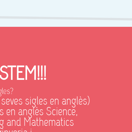
STEM!!!
gles?
seves sigles en anglès)
s en anglès Science,
ng and Mathematics