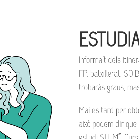
ESTUDI
Informa’t dels itine
FP, batxillerat, SOIB
trobaràs graus, màs
Mai es tard per obt
això podem dir que
estudi STEM
”
. Cur