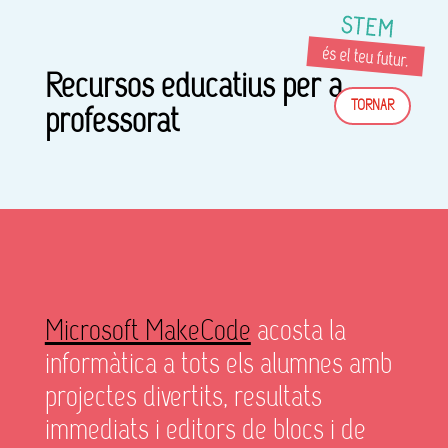
Recursos educatius per a
TORNAR
professorat
Microsoft MakeCode
acosta la
informàtica a tots els alumnes amb
projectes divertits, resultats
immediats i editors de blocs i de