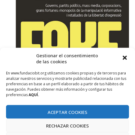
Gestionar el consentimiento
de las cookies
En www.fundaciobit.org utilizamos cookies propias y de terceros para
analizar nuestros servicios y mostrarte publicidad relacionada con tus
preferencias en base a un perfil elaborado a partir de tus hábitos de
navegación. Puedes obtener más información y configurar tus
Divulga
Fitxes Llibres TIC
preferencias
AQUÍ.
“#FakeYou. Fake news i desinformació”
Simona Levi
ACEPTAR COOKIES
octubre 9, 2020
RECHAZAR COOKIES
Títol: #FakeYou. Fake news i desinformació Editorial: Raig Verd