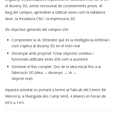
el disseny 3D, sense necessitat de coneixements previs. Al
llarg del campus, aprendran a utilitzar eines com la talladora
làser, la fresadora CNC i la impressora 3D.
Els objectius generals del campus són:
Comprendre la IA: Entendre què és la Intel·ligència Artificial i
com s’aplica al disseny 3D en el món real
Dissenyar amb propòsit: Crear objectes creatius i
funcionals utilitzant eines d’IA com a assistent.
Dominar el flux complet: Des de la idea inicial fins a la
fabricació 3D (idea → dissenyo → IA →
objecte real)
Aquesta activitat es portarà a terme al FabLab del Centre Bit
Menorca, a l’Avinguda des Camp Verd, 4 (Alaior) en horari de
09 h a 14 h.