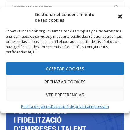
Gestionar el consentimiento
de las cookies
PROJECTE COFINANÇAT PEL FONS SOCIAL EUROPEU
En www.fundaciobit.org utilizamos cookies propias y de terceros para
analizar nuestros servicios y mostrarte publicidad relacionada con tus
preferencias en base a un perfil elaborado a partir de tus hábitos de
navegación. Puedes obtener más información y configurar tus
preferencias
AQUÍ.
ACEPTAR COOKIES
RECHAZAR COOKIES
VER PREFERENCIAS
Política de galetes
Declaració de privacitat
Impressum