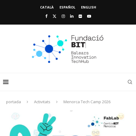
CATALÀ
ESPAÑOL
ENGLISH
portada
Activitats
Menorca Tech Camp 2026