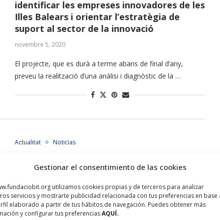
identificar les empreses innovadores de les
Illes Balears i orientar l’estratègia de
suport al sector de la innovació
novembre 5, 2020
El projecte, que es durà a terme abans de final d’any,
preveu la realització d’una anàlisi i diagnòstic de la …
Actualitat
Noticias
La Fundació Bit participa a l’acte de
Gestionar el consentimiento de las cookies
lliurament dels segells AENOR de Pime
Innovadora i Jove Empresa Innovadora
w.fundaciobit.org utilizamos cookies propias y de terceros para analizar
ros servicios y mostrarte publicidad relacionada con tus preferencias en base 
juliol 9, 2020
rfil elaborado a partir de tus hábitos de navegación. Puedes obtener más
mación y configurar tus preferencias
AQUÍ.
Set empreses de les Illes Balears han rebut la certificació