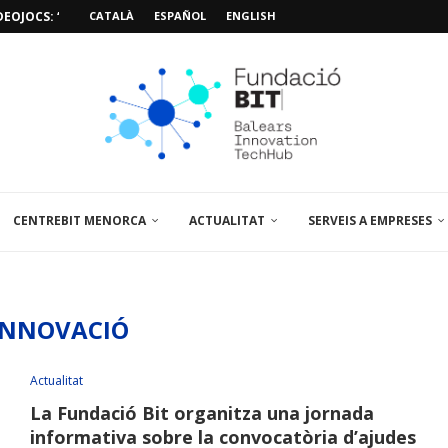
EOJOCS: “MISSIÓ POSIDÒNIA PRO”
CATALÀ
ESPAÑOL
ENGLISH
SIÓ 3D PER A...
EMPORALS APARCAMENT AL PARCBIT
M PACIENT, ÚLTIMA VISITA» EN...
A EL PRIMER...
BRE UN PUNT D’ASSESSORAMENT TEMPORAL...
L’AMPLIACIÓ I MILLORA DEL...
NA JORNADA SOBRE...
CENTREBIT MENORCA
ACTUALITAT
SERVEIS A EMPRESES
INNOVACIÓ
Actualitat
La Fundació Bit organitza una jornada
informativa sobre la convocatòria d’ajudes