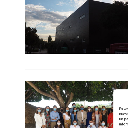
En ww
nuest
un pe
infor