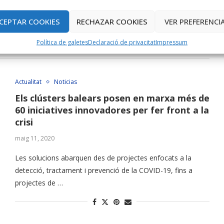
avui matí al ParcBit, dues de les quals han rebut …
CEPTAR COOKIES
RECHAZAR COOKIES
VER PREFERENCI
Política de galetes
Declaració de privacitat
Impressum
Actualitat
Noticias
Els clústers balears posen en marxa més de
60 iniciatives innovadores per fer front a la
crisi
maig 11, 2020
Les solucions abarquen des de projectes enfocats a la
detecció, tractament i prevenció de la COVID-19, fins a
projectes de …