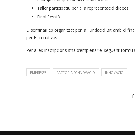
Taller participatiu per a la representació d’idees
Final Sessió
El seminari és organitzat per la Fundació Bit amb el fin
per F. Iniciativas.
Per a les inscripcions s’ha d’emplenar el següent formula
EMPRESES
FACTORIA D'INNOVACIÓ
INNOVACIÓ