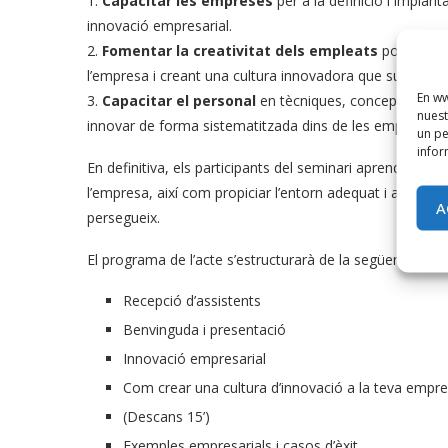
1.
Capacitar les empreses
per a la definició i implan
innovació empresarial.
2.
Fomentar la creativitat dels empleats
posant aix
l’empresa i creant una cultura innovadora que sustenti a
En ww
3.
Capacitar el personal
en tècniques, conceptes i ein
nuest
innovar de forma sistematitzada dins de les empreses.
un pe
infor
En definitiva, els participants del seminari aprendran d
l’empresa, així com propiciar l’entorn adequat i afavor
A
persegueix.
El programa de l’acte s’estructurarà de la següent mane
Recepció d’assistents
Benvinguda i presentació
Innovació empresarial
Com crear una cultura d’innovació a la teva empr
(Descans 15’)
Exemples empresarials i casos d’èxit