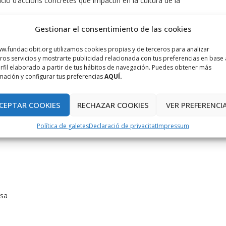
tació d’accions concretes que impactin en la cultura de la
í en valor l’aportació de coneixement de les diferents àrees de
Gestionar el consentimiento de las cookies
quest tipus de treballs.
w.fundaciobit.org utilizamos cookies propias y de terceros para analizar
es necessàries per implantar una metodologia de treball per
ros servicios y mostrarte publicidad relacionada con tus preferencias en base 
rfil elaborado a partir de tus hábitos de navegación. Puedes obtener más
mación y configurar tus preferencias
AQUÍ.
e manera pràctica com crear les bases d’una cultura d’innovació a
ir el comportament innovador, emprenedor i creatiu que es
CEPTAR COOKIES
RECHAZAR COOKIES
VER PREFERENCI
Política de galetes
Declaració de privacitat
Impressum
ra:
esa