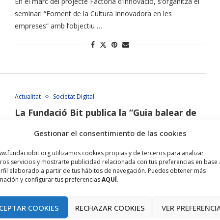
En el marc del projecte Factoria d’Innovació, s’organitza el
seminari “Foment de la Cultura Innovadora en les
empreses” amb l’objectiu …
Actualitat
Societat Digital
La Fundació Bit publica la “Guia balear de
comerç electrònic”
Gestionar el consentimiento de las cookies
juny 28, 2018
w.fundaciobit.org utilizamos cookies propias y de terceros para analizar
La publicació repassa els aspectes importants a tenir en
ros servicios y mostrarte publicidad relacionada con tus preferencias en base 
rfil elaborado a partir de tus hábitos de navegación. Puedes obtener más
compte a l’hora d’iniciar un negoci online, des del cost, el …
mación y configurar tus preferencias
AQUÍ.
CEPTAR COOKIES
RECHAZAR COOKIES
VER PREFERENCI