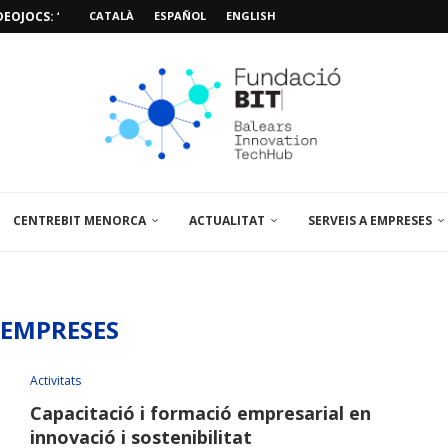
EOJOCS: “MISSIÓ POSIDÒNIA PRO”
CATALÀ
ESPAÑOL
ENGLISH
SIÓ 3D PER A...
EMPORALS APARCAMENT AL PARCBIT
M PACIENT, ÚLTIMA VISITA» EN...
A EL PRIMER...
BRE UN PUNT D’ASSESSORAMENT TEMPORAL...
L’AMPLIACIÓ I MILLORA DEL...
NA JORNADA SOBRE...
CENTREBIT MENORCA
ACTUALITAT
SERVEIS A EMPRESES
EMPRESES
Activitats
Capacitació i formació empresarial en
innovació i sostenibilitat