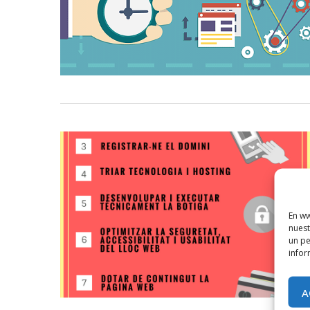
En ww
nuest
un pe
infor
A