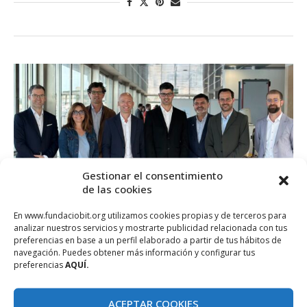
Gestionar el consentimiento
de las cookies
En www.fundaciobit.org utilizamos cookies propias y de terceros para
analizar nuestros servicios y mostrarte publicidad relacionada con tus
preferencias en base a un perfil elaborado a partir de tus hábitos de
navegación. Puedes obtener más información y configurar tus
preferencias
AQUÍ.
CentreBit Menorca
Uncategorized
L’empresa ESEA Propulsion presenta el
ACEPTAR COOKIES