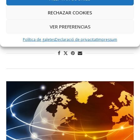
primer foraborda elèctric d’alta gama
RECHAZAR COOKIES
maig 13, 2025
La startup menorquina ESEA Propulsion, incubada al CentreBit
VER PREFERENCIAS
Menorca, ha presentat a l’antiga Estació Marítima de Maó el
Política de galetes
Declaració de privacitat
Impressum
seu primer …