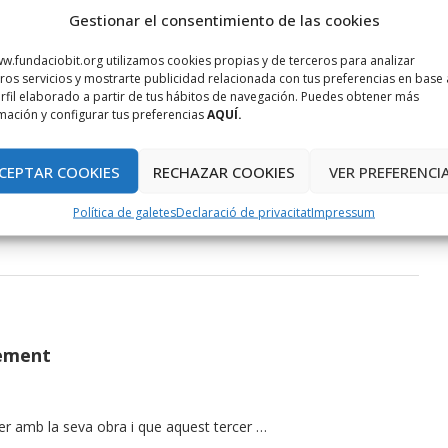
Actualitat
Societat Digital
Gestionar el consentimiento de las cookies
El cyberbullying, una altra forma
d’assetjament
w.fundaciobit.org utilizamos cookies propias y de terceros para analizar
ros servicios y mostrarte publicidad relacionada con tus preferencias en base 
setembre 21, 2010
rfil elaborado a partir de tus hábitos de navegación. Puedes obtener más
mación y configurar tus preferencias
AQUÍ.
És el cyberbullying una conseqüència del desenvolupament
de les TIC o un rebrot d’un fenomen més vell i conegut com
CEPTAR COOKIES
RECHAZAR COOKIES
VER PREFERENCI
…
Política de galetes
Declaració de privacitat
Impressum
ement
rcer amb la seva obra i que aquest tercer …