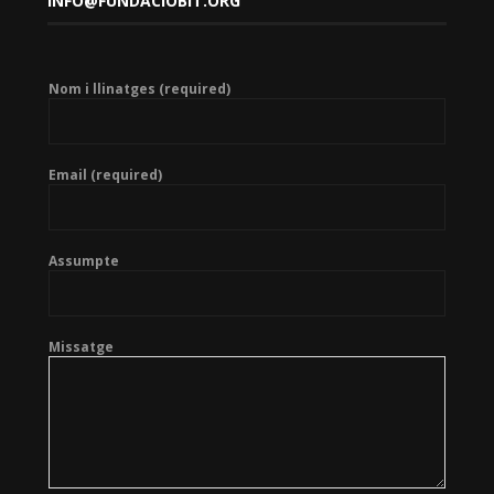
INFO@FUNDACIOBIT.ORG
Nom i llinatges (required)
Email (required)
Assumpte
Missatge