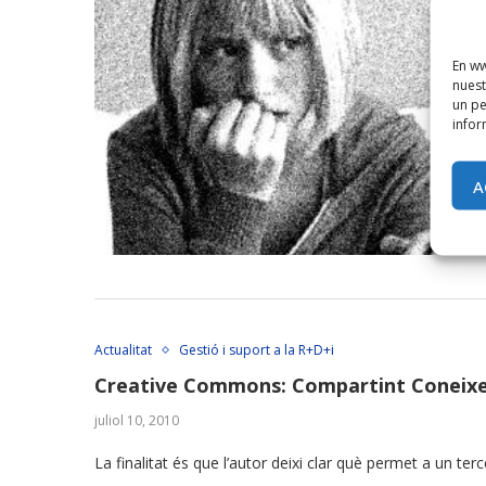
En ww
nuest
un pe
infor
A
Actualitat
Gestió i suport a la R+D+i
Creative Commons: Compartint Coneix
juliol 10, 2010
La finalitat és que l’autor deixi clar què permet a un te