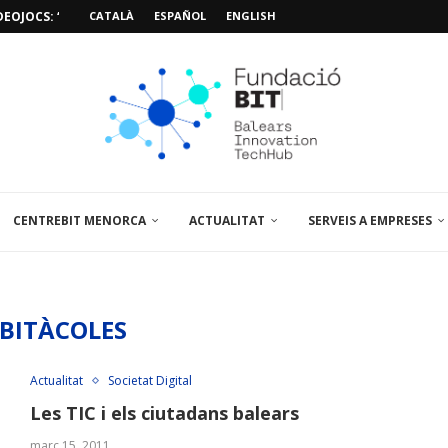
EOJOCS: “MISSIÓ POSIDÒNIA PRO”
CATALÀ
ESPAÑOL
ENGLISH
SIÓ 3D PER A...
EMPORALS APARCAMENT AL PARCBIT
M PACIENT, ÚLTIMA VISITA» EN...
A EL PRIMER...
BRE UN PUNT D’ASSESSORAMENT TEMPORAL...
L’AMPLIACIÓ I MILLORA DEL...
NA JORNADA SOBRE...
CENTREBIT MENORCA
ACTUALITAT
SERVEIS A EMPRESES
IBITÀCOLES
Actualitat
Societat Digital
Les TIC i els ciutadans balears
març 15, 2011