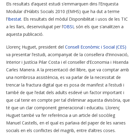
Els resultats d’aquest estudi s’emmarquen dins l’Enquesta
Modular d’Hàbits Socials 2010 (EMHS) que ha dut a terme
l’
Ibestat
. Els resultats del mòdul Disponibilitat i usos de les TIC
a les llars, desenvolupat per l’
OBSI
, són els que s’analitzen a
aquesta publicació.
Llorenç Huguet, president del
Consell Econòmic i Social (CES)
va presentar l’estudi, acompanyat de la consellera d’Innovació,
Interior i Justícia Pilar Costa i el conseller d’Economia i Hisenda
Carles Manera. A la presentació del llibre, que va comptar amb
una nombrosa assistència, es va parlar de la necessitat de
trencar la fractura digital que es posa de manifest a l’estudi i
també de que l’edat dels adults esdevé un factor important i
que cal tenir en compte per tal d’eliminar aquesta divisòria, que
té que un clar component generacional i educatiu. Llorenç
Huguet també va fer referència a un article del sociòleg
Manuel Castells, en el qual es parlava del paper de les xarxes
socials en els conflictes del magrib, entre d’altres coses.