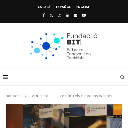
CATALÀ
ESPAÑOL
ENGLISH
portada
Actualitat
Les TIC i els ciutadans balears