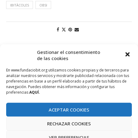
IBITÀCOLES
OBSI
Gestionar el consentimiento
de las cookies
En www.fundaciobit.org utilizamos cookies propias y de terceros para
analizar nuestros servicios y mostrarte publicidad relacionada con tus
preferencias en base a un perfil elaborado a partir de tus hábitos de
navegación. Puedes obtener más información y configurar tus
preferencias
AQUÍ.
PROJECTE COFINANÇAT PEL FONS SOCIAL EUROPEU
ACEPTAR COOKIES
RECHAZAR COOKIES
VER PREFERENCIAS