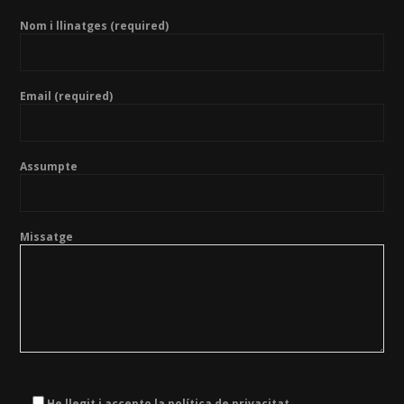
Nom i llinatges (required)
Email (required)
Assumpte
Missatge
He llegit i accepto la política de privacitat.