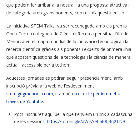
que podem fer arribar a la nostra illa una proposta atractiva i
de categoria amb grans ponents, com els d’aquesta edició.
La iniciativa STEM Talks, va ser reconeguda amb els premis
Onda Cero a categoria de Ciència i Recerca per situar l’illa de
Menorca en el mapa mundial de la innovació tecnològica i la
recerca científica gràcies als ponents i experts de primera línia
que acosten qüestions de la tecnologia i la ciència de manera
actual i accessible per a tothom.
Aquestes jornades es podran seguir presencialment, amb
inscripció prèvia a la web de l’esdeveniment
stem.gdgmenorca.com
; i també
en directe per internet a
través de Youtube.
Pots inscriure’t aquí per a que t’enviem un link a cadascuna
de les sessions:
https://forms.gle/aWjsYeLaR8JRq2TN9