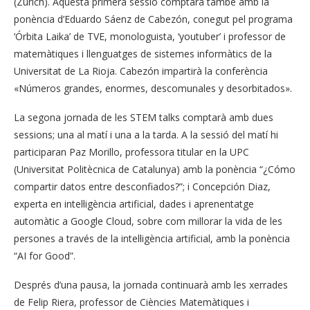
(Zurich). Aquesta primera sessió comptarà també amb la
ponència d’Eduardo Sáenz de Cabezón, conegut pel programa
‘Órbita Laika’ de TVE, monologuista, ‘youtuber’ i professor de
matemàtiques i llenguatges de sistemes informàtics de la
Universitat de La Rioja. Cabezón impartirà la conferència
«Números grandes, enormes, descomunales y desorbitados».
La segona jornada de les STEM talks comptarà amb dues
sessions; una al matí i una a la tarda. A la sessió del matí hi
participaran Paz Morillo, professora titular en la UPC
(Universitat Politècnica de Catalunya) amb la ponència “¿Cómo
compartir datos entre desconfiados?”; i Concepción Diaz,
experta en intel·ligència artificial, dades i aprenentatge
automàtic a Google Cloud, sobre com millorar la vida de les
persones a través de la intel·ligència artificial, amb la ponència
“AI for Good”.
Després d’una pausa, la jornada continuarà amb les xerrades
de Felip Riera, professor de Ciències Matemàtiques i