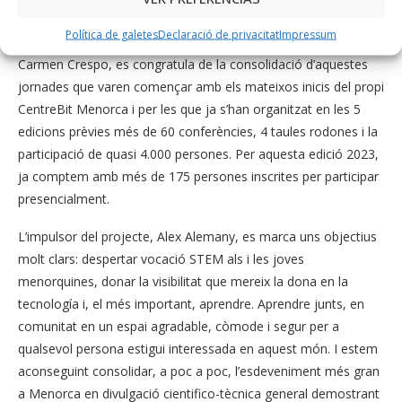
mundials», així com la necessitat d’encoratjar i als joves a
interessar-se per aquestes matèries, les anomenades STEM».
Política de galetes
Declaració de privacitat
Impressum
Carmen Crespo, es congratula de la consolidació d’aquestes
jornades que varen començar amb els mateixos inicis del propi
CentreBit Menorca i per les que ja s’han organitzat en les 5
edicions prèvies més de 60 conferències, 4 taules rodones i la
participació de quasi 4.000 persones. Per aquesta edició 2023,
ja comptem amb més de 175 persones inscrites per participar
presencialment.
L’impulsor del projecte, Alex Alemany, es marca uns objectius
molt clars: despertar vocació STEM als i les joves
menorquines, donar la visibilitat que mereix la dona en la
tecnología i, el més important, aprendre. Aprendre junts, en
comunitat en un espai agradable, còmode i segur per a
qualsevol persona estigui interessada en aquest món. I estem
aconseguint consolidar, a poc a poc, l’esdeveniment més gran
a Menorca en divulgació cientifico-tècnica general demostrant