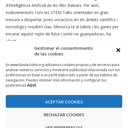
d’Intel·ligència Artificial de les Illes Balears. Per això,
esdeveniments com les STEM Talks orientades en gran
mesura a despertar joves vocacions en els àmbits científics i
tecnològics resulten clau. Menorca té el talent i les ganes per
encarar aquest repte de futur i sortir-ne guanyadora», ha
afegit.
Gestionar el consentimiento
El Conseller Miquel Àngel Maria ha destacat la circumstància
de las cookies
que aquesta nova edició de STEM Talks Menorca coincideixi
En www.fundaciobit.org utilizamos cookies propias y de terceros para
amb l’any de la posada en marxa del grau d’enginyeria
analizar nuestros servicios y mostrarte publicidad relacionada con tus
informàtica de la UIB a Menorca, i ha destacat la necessitat de
preferencias en base a un perfil elaborado a partir de tus hábitos de
navegación. Puedes obtener más información y configurar tus
potenciar el vincle entre la formació superior i l’impuls a nous
preferencias
AQUÍ.
projectes d’emprenedoria tecnològica a Menorca per afavorir
la diversificació econòmica de l’illa.
ACEPTAR COOKIES
Pons ha destacat la necessitat de transmetre la importància
RECHAZAR COOKIES
de la ciència i la tecnologia «com a principals motors per
respondre a les necessitats de la societat i els desafiaments
VER PREFERENCIAS