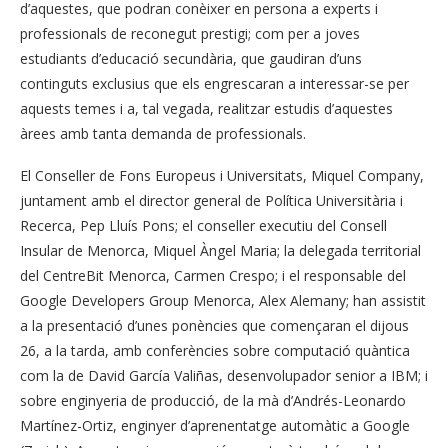
d’aquestes, que podran conèixer en persona a experts i
professionals de reconegut prestigi; com per a joves
estudiants d’educació secundària, que gaudiran d’uns
continguts exclusius que els engrescaran a interessar-se per
aquests temes i a, tal vegada, realitzar estudis d’aquestes
àrees amb tanta demanda de professionals.
El Conseller de Fons Europeus i Universitats, Miquel Company,
juntament amb el director general de Política Universitària i
Recerca, Pep Lluís Pons; el conseller executiu del Consell
Insular de Menorca, Miquel Àngel Maria; la delegada territorial
del CentreBit Menorca, Carmen Crespo; i el responsable del
Google Developers Group Menorca, Alex Alemany; han assistit
a la presentació d’unes ponències que començaran el dijous
26, a la tarda, amb conferències sobre computació quàntica
com la de David García Valiñas, desenvolupador senior a IBM; i
sobre enginyeria de producció, de la mà d’Andrés-Leonardo
Martínez-Ortiz, enginyer d’aprenentatge automàtic a Google