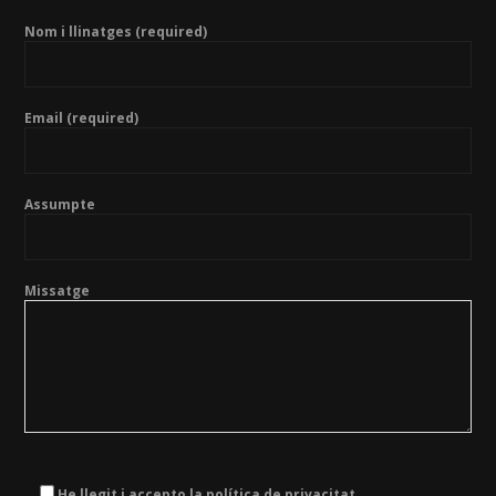
Nom i llinatges (required)
Email (required)
Assumpte
Missatge
He llegit i accepto la política de privacitat.