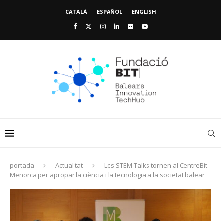
CATALÀ
ESPAÑOL
ENGLISH
portada
Actualitat
Les STEM Talks tornen al CentreBit
Menorca per apropar la ciència i la tecnologia a la societat balear