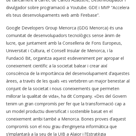
divulgador sobre programació a Youtube. GDE i MVP “Accelera
els teus desenvolupaments web amb Firebase”.
Google Developers Group Menorca (GDG Menorca) és una
comunitat de desenvolupadors tecnològics sense ànim de
lucre, que juntament amb la Conselleria de Fons Europeus,
Universitat i Cultura, el Consell Insular de Menorca, i la
Fundació Bit, organitza aquest esdeveniment per apropar el
coneixement científic a la societat balear i crear així
consciència de la importància del desenvolupament d’aquestes
àrees, a través de les quals «es vertebren un major benestar al
conjunt de la societat i nous coneixements que permeten
millorar la qualitat de vida», ha dit Company. «Des del Govern
tenim un gran compromís per fer que la transformació cap a
un model productiu diversificat i sostenible basat en el
coneixement arribi també a Menorca. Bones proves d’aquest
compromís son el nou grau d’enginyeria informàtica que
s’implantarà a la seu de la UIB a Alaior i l’Estratègia