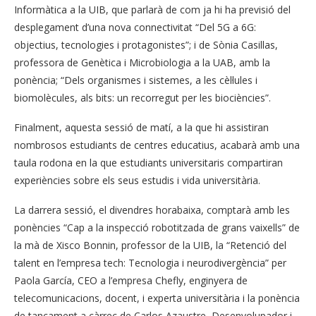
Informàtica a la UIB, que parlarà de com ja hi ha previsió del
desplegament d’una nova connectivitat “Del 5G a 6G:
objectius, tecnologies i protagonistes”; i de Sònia Casillas,
professora de Genètica i Microbiologia a la UAB, amb la
ponència; “Dels organismes i sistemes, a les cèl·lules i
biomolècules, als bits: un recorregut per les biociències”.
Finalment, aquesta sessió de matí, a la que hi assistiran
nombrosos estudiants de centres educatius, acabarà amb una
taula rodona en la que estudiants universitaris compartiran
experiències sobre els seus estudis i vida universitària.
La darrera sessió, el divendres horabaixa, comptarà amb les
ponències “Cap a la inspecció robotitzada de grans vaixells” de
la mà de Xisco Bonnin, professor de la UIB, la “Retenció del
talent en l’empresa tech: Tecnologia i neurodivergència” per
Paola García, CEO a l’empresa Chefly, enginyera de
telecomunicacions, docent, i experta universitària i la ponència
de tancament a càrrec de Carlos Azaustre, Desenvolupador i