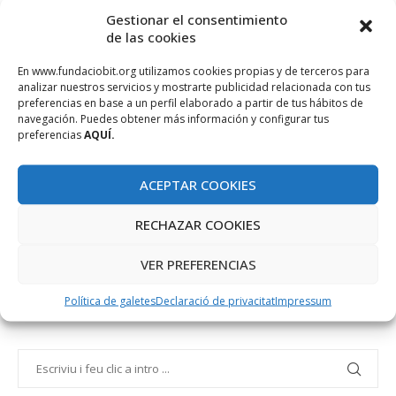
per al món de l’empresa i l’emprenedoria, i continuï impulsant
Gestionar el consentimiento
el creixement de les petites i mitjanes empreses així com dels
de las cookies
autònoms per tal de millorar la seva professionalització.
En www.fundaciobit.org utilizamos cookies propias y de terceros para
analizar nuestros servicios y mostrarte publicidad relacionada con tus
preferencias en base a un perfil elaborado a partir de tus hábitos de
navegación. Puedes obtener más información y configurar tus
EMPRESES
FIRA INNOVEM
INNOVACIÓ
preferencias
AQUÍ.
TRAMUNTANA TECH TALK
ACEPTAR COOKIES
RECHAZAR COOKIES
VER PREFERENCIAS
Política de galetes
Declaració de privacitat
Impressum