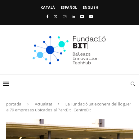
CATALÀ
ESPAÑOL
ENGLISH
portada
Actualitat
La Fundació Bit exonera del lloguer
a 79 empreses ubicades al ParcBit i CentreBit