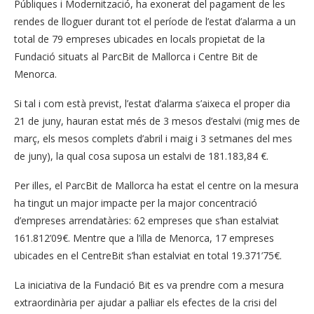
Públiques i Modernització, ha exonerat del pagament de les
rendes de lloguer durant tot el període de l’estat d’alarma a un
total de 79 empreses ubicades en locals propietat de la
Fundació situats al ParcBit de Mallorca i Centre Bit de
Menorca.
Si tal i com està previst, l’estat d’alarma s’aixeca el proper dia
21 de juny, hauran estat més de 3 mesos d’estalvi (mig mes de
març, els mesos complets d’abril i maig i 3 setmanes del mes
de juny), la qual cosa suposa un estalvi de 181.183,84 €.
Per illes, el ParcBit de Mallorca ha estat el centre on la mesura
ha tingut un major impacte per la major concentració
d’empreses arrendatàries: 62 empreses que s’han estalviat
161.812’09€. Mentre que a l’illa de Menorca, 17 empreses
ubicades en el CentreBit s’han estalviat en total 19.371’75€.
La iniciativa de la Fundació Bit es va prendre com a mesura
extraordinària per ajudar a pal·liar els efectes de la crisi del