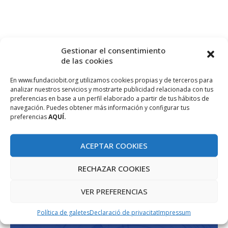
Gestionar el consentimiento
de las cookies
En www.fundaciobit.org utilizamos cookies propias y de terceros para
analizar nuestros servicios y mostrarte publicidad relacionada con tus
preferencias en base a un perfil elaborado a partir de tus hábitos de
PROJECTE COFINANÇAT PEL FONS SOCIAL EUROPEU
navegación. Puedes obtener más información y configurar tus
preferencias
AQUÍ.
ACEPTAR COOKIES
RECHAZAR COOKIES
VER PREFERENCIAS
Política de galetes
Declaració de privacitat
Impressum