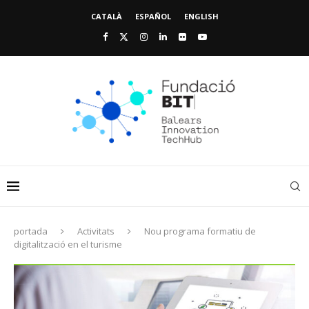
CATALÀ
ESPAÑOL
ENGLISH
portada
Activitats
Nou programa formatiu de
digitalització en el turisme