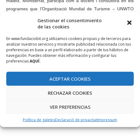
mateix, Montserrat, participa com a docent i consultora en els
programes que l’Organització Mundial de Turisme – UNWTO
(United Nations World Tourism Organization) imparteix arreu del
Gestionar el consentimiento
món per ajudar a desenvolupar els territoris a través del
de las cookies
Turisme Sostenible i la digitalització de les empreses turístiques.
En www.fundaciobit.org utilizamos cookies propias y de terceros para
analizar nuestros servicios y mostrarte publicidad relacionada con tus
Descarregui el full informatiu dels curos
preferencias en base a un perfil elaborado a partir de tus hábitos de
navegación. Puedes obtener más información y configurar tus
preferencias
AQUÍ.
CENTREBIT
CENTREBIT MENORCA
DIGITALITZACIÓ
ACEPTAR COOKIES
FORMACIÓ
RECHAZAR COOKIES
VER PREFERENCIAS
Política de galetes
Declaració de privacitat
Impressum