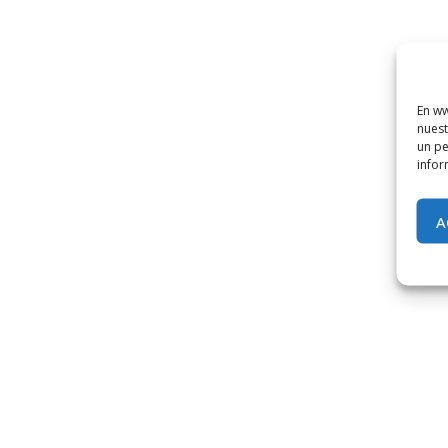
En ww
nuest
un pe
infor
A