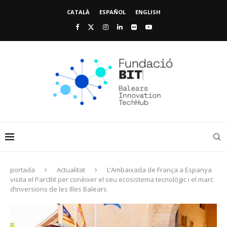
CATALÀ
ESPAÑOL
ENGLISH
portada
Actualitat
L’Ambaixada de França a Espanya
visita el ParcBit per conèixer el seu ecosistema tecnològic i el marc
d’inversions de les Illes Balears