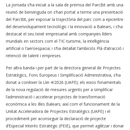
La jornada s’ha iniciat a la sala de premsa del ParcBit amb una
reunió de benvinguda on s’han portat a terme una presentació
del ParcBit, per exposar la trajectòria del parc com a epicentre
del desenvolupament tecnològic i la innovació a Balears, i s’ha
destacat el seu teixit empresarial amb companyies líders
mundials en sectors com el TIC-turisme, la intel·ligència
artificial o l’aeroespacia; i s’ha detallat l’ambiciós Plà d’atracció i
retenció de talent i empreses.
Per altra banda i per part de la directora general de Projectes
Estratègics, Fons Europeus i Simplificació Administrativa, s’ha
donat a conèixer la Llei 4/2026 (UAPE); els eixos fonamentals
de la nova regulació de mesures urgents per a simplificar
l’administració i accelerar projectes de transformació
econòmica a les Illes Balears; així com el funcionament de la
Unitat Acceleradora de Projectes Estratègics (UAPE) i el
procediment per aconseguir la declaració de projecte
d’Especial Interès Estratègic (PEIE), que permet agilitzar i donar