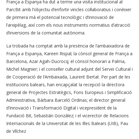
França a Espanya ha dut a terme una visita institucional al
ParcBit amb l’objectiu d’enfortir vincles col·laboratius i conèixer
de primera mà el potencial tecnològic i d’innovació de
l’arxipèlag, així com els nous instruments normatius d’atracció
d’inversions de la comunitat autònoma.
La trobada ha comptat amb la presència de l’ambaixadora de
França a Espanya, Kareen Rispal; la cònsol general de França a
Barcelona, Azar Agah-Ducrocq; el cònsol honorari a Palma,
Michel Magnier; i el conseller cultural adjunt del Servei Cultural i
de Cooperació de l’Ambaixada, Laurent Bertat. Per part de les
institucions balears, han encapçalat la recepció la directora
general de Projectes Estratègics, Fons Europeus i Simplificació
Administrativa, Bárbara Barceló Ordinas; el director general
d’Innovació i Transformació Digital i vicepresident de la
Fundació Bit, Sebastián González; i el vicerector de Relacions
Internacionals de la Universitat de les Illes Balears (UIB), Pau
de Vílchez