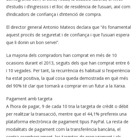
d’estudis i d’ingressos i el lloc de residència de l’usuari, així com
d’indicadors de confiança i d’intenció de compra.
El director general Antonio Mateos declara que “és fonamental
aquest procés de seguretat i de confiança i que l’usuari espera
que li donin un bon servei”.
La majoria dels compradors han comprat en més de 10
ocasions durant el 2013, seguits dels que han comprat entre 6
i 10 vegades. Per tant, la recurrència és habitual si l’experiència
ha estat positiva, la qual cosa queda demostrada en què més
del 90% té clar que tornarà a comprar en un futur a la Xarxa.
Pagament amb targeta
A l’hora de pagar, 9 de cada 10 tria la targeta de crèdit o dèbit
per realitzar la transacció, mentre que el 44,1% prefereix una
plataforma electrònica de pagament tipus PayPal. La resta de
modalitats de pagament com la transferència bancària, el
contra-reemborsament, les targetes de prepagament i els