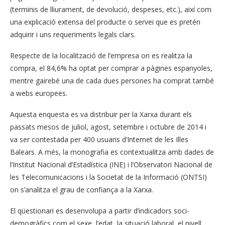
(terminis de lliurament, de devolució, despeses, etc.), així com
una explicació extensa del producte o servei que es pretén
adquirir i uns requeriments legals clars.
Respecte de la localització de l’empresa on es realitza la
compra, el 84,6% ha optat per comprar a pàgines espanyoles,
mentre gairebé una de cada dues persones ha comprat també
a webs europees.
Aquesta enquesta es va distribuir per la Xarxa durant els
passats mesos de juliol, agost, setembre i octubre de 2014 i
va ser contestada per 400 usuaris d’Internet de les Illes
Balears. A més, la monografia es contextualitza amb dades de
l’Institut Nacional d’Estadística (INE) i l’Observatori Nacional de
les Telecomunicacions i la Societat de la Informació (ONTSI)
on s’analitza el grau de confiança a la Xarxa.
El qüestionari es desenvolupa a partir d’indicadors soci-
demogràfics com el sexe, l’edat, la situació laboral, el nivell