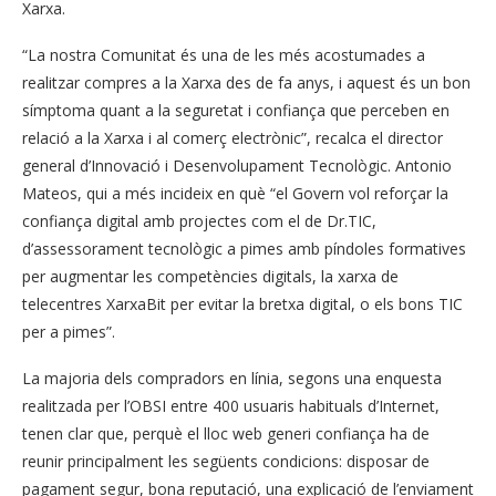
Xarxa.
“La nostra Comunitat és una de les més acostumades a
realitzar compres a la Xarxa des de fa anys, i aquest és un bon
símptoma quant a la seguretat i confiança que perceben en
relació a la Xarxa i al comerç electrònic”, recalca el director
general d’Innovació i Desenvolupament Tecnològic. Antonio
Mateos, qui a més incideix en què “el Govern vol reforçar la
confiança digital amb projectes com el de Dr.TIC,
d’assessorament tecnològic a pimes amb píndoles formatives
per augmentar les competències digitals, la xarxa de
telecentres XarxaBit per evitar la bretxa digital, o els bons TIC
per a pimes”.
La majoria dels compradors en línia, segons una enquesta
realitzada per l’OBSI entre 400 usuaris habituals d’Internet,
tenen clar que, perquè el lloc web generi confiança ha de
reunir principalment les següents condicions: disposar de
pagament segur, bona reputació, una explicació de l’enviament