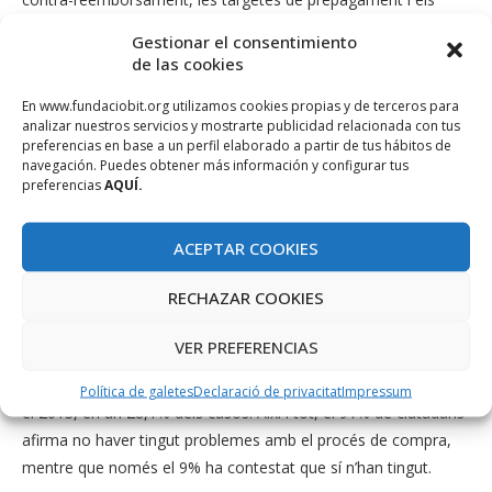
mòbils no tenen de moment tant pes.
Gestionar el consentimiento
de las cookies
Quant als productes o serveis que més compren, els serveis
per a viatges es converteixen, una vegada més, en el més
En www.fundaciobit.org utilizamos cookies propias y de terceros para
analizar nuestros servicios y mostrarte publicidad relacionada con tus
adquirit pels ciutadans de les Illes Balears i també a la resta de
preferencias en base a un perfil elaborado a partir de tus hábitos de
l’Estat, segons dades de l’INE (2014).
navegación. Puedes obtener más información y configurar tus
preferencias
AQUÍ.
La despesa mitjana dels compradors online de Balears durant
2013 va ser de 1.102€, enfront dels 848€ de mitjana nacional,
ACEPTAR COOKIES
segons l’Estudi B2C 2013 (Edició 2014) de l’Observatori
Nacional de Telecomunicacions i de la Societat de la
RECHAZAR COOKIES
Informació (ONTSI)
VER PREFERENCIAS
Que el producte no els ha arribat és el problema més recurrent
que declaren tenir els usuaris amb les compres en línia durant
Política de galetes
Declaració de privacitat
Impressum
el 2013, en un 28,1% dels casos. Així i tot, el 91% de ciutadans
afirma no haver tingut problemes amb el procés de compra,
mentre que només el 9% ha contestat que sí n’han tingut.