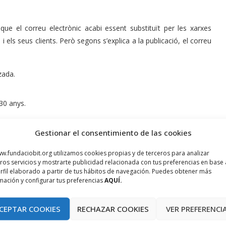
ue el correu electrònic acabi essent substituït per les xarxes
els seus clients. Però segons s’explica a la publicació, el correu
zada.
 30 anys.
Gestionar el consentimiento de las cookies
realitzar comunicacions formals.
w.fundaciobit.org utilizamos cookies propias y de terceros para analizar
egut encara
, o això pensen els experts.
ros servicios y mostrarte publicidad relacionada con tus preferencias en base 
rfil elaborado a partir de tus hábitos de navegación. Puedes obtener más
mación y configurar tus preferencias
AQUÍ.
CEPTAR COOKIES
RECHAZAR COOKIES
VER PREFERENCI