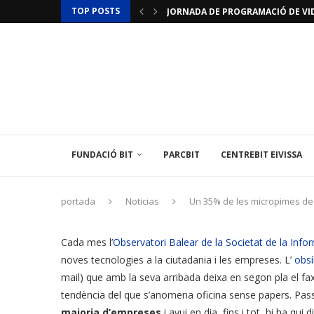
TOP POSTS
JORNADA DE PROGRAMACIÓ DE VID
JORNADES D’INICIACIÓ A LA IMPRES
ACTUALITZACIÓ RESTRICCIONS T
LAMINAR PHARMA ANUNCIA L’«ÚLTI
TÈCNIC/A MEDIAMBIENTAL
LES ILLES BALEARS POSEN EN MARX
L’INSTITUT BALEAR D’ENERGIA O
EL CENTREBIT MENORCA INAUGURA 
LA FUNDACIÓ BIT PARTICIPA EN U
FUNDACIÓ BIT
PARCBIT
CENTREBIT EIVISSA
portada
Noticias
Un 35% de les micropimes de 
Cada mes l’
Observatori Balear de la Societat de la Info
noves tecnologies a la ciutadania i les empreses. L’
obs
mail) que amb la seva arribada deixa en segon pla el fax,
tendència del que s’anomena oficina sense papers. Pas
majoria d’empreses
i avui en dia, fins i tot, hi ha qu