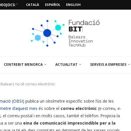
EOJOCS: “MISSIÓ POSIDÒNIA PRO”
CATALÀ
ESPAÑOL
ENGLISH
SIÓ 3D PER A...
EMPORALS APARCAMENT AL PARCBIT
M PACIENT, ÚLTIMA VISITA» EN...
A EL PRIMER...
BRE UN PUNT D’ASSESSORAMENT TEMPORAL...
L’AMPLIACIÓ I MILLORA DEL...
NA JORNADA SOBRE...
CENTREBIT MENORCA
ACTUALITAT
SERVEIS A EMPRESES
Balears no té correu electrònic
rmació (OBSI)
publica un obsímetre específic sobre l’ús de les
ímetre d’aquest mes
és sobre e
l
correu electrònic
(e-correu, e-
 el correu postal i en molts casos, també el telèfon. Propicia la
sa a ser una
eina de comunicació imprescindible per a la
i diu que ja té els dies comptats en detriment de les xarxes socials.