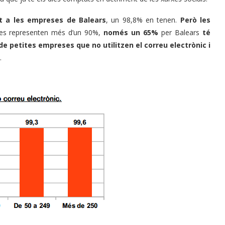
at a les empreses de Balears
, un 98,8% en tenen.
Però les
lles representen més d’un 90%,
només un 65%
per Balears
té
e petites empreses que no utilitzen el correu electrònic i
.