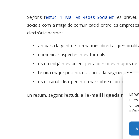
Segons l’
estudi “E-Mail Vs Redes Sociales”
es preveu q
socials com a mitjà de comunicació entre les empreses i 
electrònic permet:
arribar a la gent de forma més directa i personalit
comunicar aspectes més formals.
és un mitjà més adient per a persones majors de
té una major potencialitat per a la segmentació.
és el canal ideal per informar sobre el producte i 
En ww
En resum, segons l’estudi,
a l’e-mail li queda recorr
nuest
un pe
infor
A