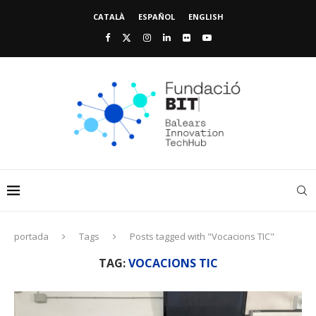
CATALÀ
ESPAÑOL
ENGLISH
portada
Tags
Posts tagged with "Vocacions TIC"
TAG:
VOCACIONS TIC