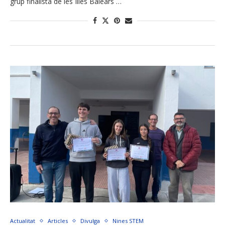
grup finalista de les Illes Balears …
Actualitat
Articles
Divulga
Nines STEM