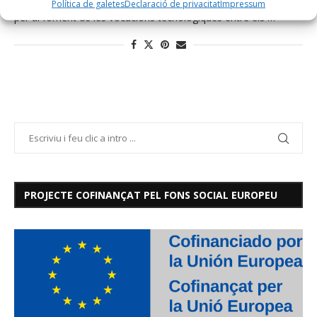
Política de galetes
Declaració de privacitat
Impressum
per al foment de les vocacions tecnològiques entre els …
PROJECTE COFINANÇAT PEL FONS SOCIAL EUROPEU