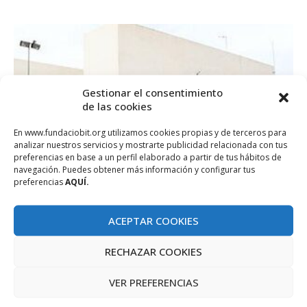
Gestionar el consentimiento
de las cookies
En www.fundaciobit.org utilizamos cookies propias y de terceros para
analizar nuestros servicios y mostrarte publicidad relacionada con tus
preferencias en base a un perfil elaborado a partir de tus hábitos de
navegación. Puedes obtener más información y configurar tus
preferencias
AQUÍ.
ACEPTAR COOKIES
Actualitat
Noticias
RECHAZAR COOKIES
LlibresTIC arriba a l’IES Port d’Alcúdia
maig 26, 2020
VER PREFERENCIAS
En el marc del projecte LlibresTIC, que impulsa la Fundació Bit