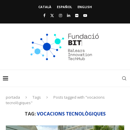
CATALÀ
ESPAÑOL
ENGLISH
portada
Tags
Posts tagged with "vocacions
tecnològiques"
TAG:
VOCACIONS TECNOLÒGIQUES