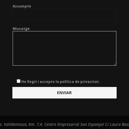
Assumpte
Missatge
He llegit i accepto la política de privacitat.
a. Valldemossa, Km. 7,4. Centre Empresarial Son Espanyol C/ Laura Bass