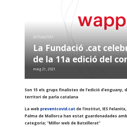
ACTUALITAT
La Fundació .cat celeb
de la 11a edició del c
maig 21, 2021
Son 15 els grups finalistes de l’edició d’enguany, 
territori de parla catalana
La web
preventcovid.cat
de l’institut, IES Felanitx,
Palma de Mallorca han estat guardonadades amb e
categoria; “Millor web de Batxillerat”