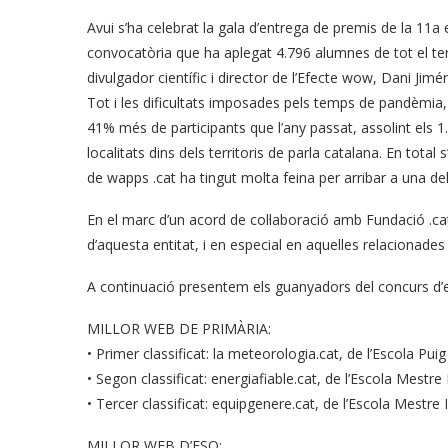
Avui s’ha celebrat la gala d’entrega de premis de la 11a
convocatòria que ha aplegat 4.796 alumnes de tot el terri
divulgador científic i director de l’Efecte wow, Dani Jimé
Tot i les dificultats imposades pels temps de pandèmia, 
41% més de participants que l’any passat, assolint els 1
localitats dins dels territoris de parla catalana. En tota
de wapps .cat ha tingut molta feina per arribar a una deli
En el marc d’un acord de col·laboració amb Fundació .cat, 
d’aquesta entitat, i en especial en aquelles relacionad
A continuació presentem els guanyadors del concurs d’
MILLOR WEB DE PRIMÀRIA:
• Primer classificat: la meteorologia.cat, de l’Escola Pui
• Segon classificat: energiafiable.cat, de l’Escola Mestr
• Tercer classificat: equipgenere.cat, de l’Escola Mestre
MILLOR WEB D’ESO: