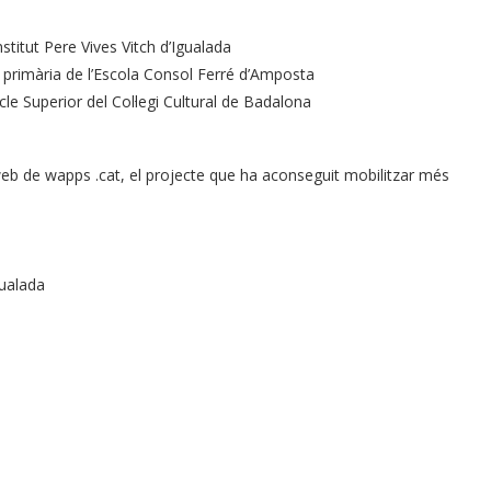
nstitut Pere Vives Vitch d’Igualada
de primària de l’Escola Consol Ferré d’Amposta
icle Superior del Col·legi Cultural de Badalona
web de wapps .cat, el projecte que ha aconseguit mobilitzar més
gualada