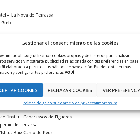
 Estel – La Nova de Terrassa
e Gurb
Gestionar el consentimiento de las cookies
als de València
 Mallorca, Illes Balears
w.fundaciobit.org utilizamos cookies propias y de terceros para analizar
ia Llompart de Palma de Mallorca, Illes Balears
ros servicios y mostrarte publicidad relacionada con tus preferencias en base 
rfil elaborado a partir de tus hábitos de navegación. Puedes obtener más
mación y configurar tus preferencias
AQUÍ.
bastos de València
l’Institut Baix Camp de Reus
CEPTAR COOKIES
RECHAZAR COOKIES
VER PREFERENCI
ona
Política de galetes
Declaració de privacitat
Impressum
 de l’Institut Cendrassos de Figueres
Copèrnic de Terrassa
l’Istitut Baix Camp de Reus