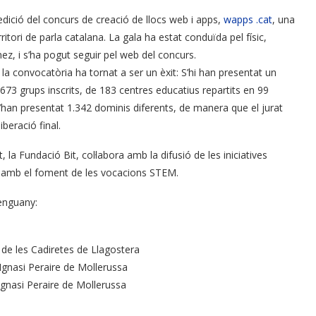
 edició del concurs de creació de llocs web i apps,
wapps .cat
, una
tori de parla catalana. La gala ha estat conduïda pel físic,
nez, i s’ha pogut seguir pel web del concurs.
la convocatòria ha tornat a ser un èxit: S’hi han presentat un
.673 grups inscrits, de 183 centres educatius repartits en 99
l s’han presentat 1.342 dominis diferents, de manera que el jurat
beració final.
la Fundació Bit, col·labora amb la difusió de les iniciatives
es amb el foment de les vocacions STEM.
enguany:
g de les Cadiretes de Llagostera
e Ignasi Peraire de Mollerussa
 Ignasi Peraire de Mollerussa