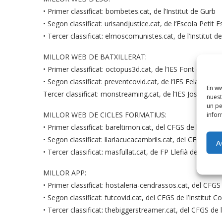
• Primer classificat: bombetes.cat, de l’Institut de Gurb
• Segon classificat: urisandjustice.cat, de l’Escola Petit
• Tercer classificat: elmoscomunistes.cat, de l’Institut d
MILLOR WEB DE BATXILLERAT:
• Primer classificat: octopus3d.cat, de l’IES Font de Can
• Segon classificat: preventcovid.cat, de l’IES Felanitx de
En ww
Tercer classificat: monstreaming.cat, de l’IES Josep Mar
nuest
un pe
MILLOR WEB DE CICLES FORMATIUS:
infor
• Primer classificat: bareltimon.cat, del CFGS de l’IES A
• Segon classificat: llarlacucacambrils.cat, del CFGS de 
A
• Tercer classificat: masfullat.cat, de FP Llefià de Badal
MILLOR APP:
• Primer classificat: hostaleria-cendrassos.cat, del CFGS
• Segon classificat: futcovid.cat, del CFGS de l’Institut 
• Tercer classificat: thebiggerstreamer.cat, del CFGS de 