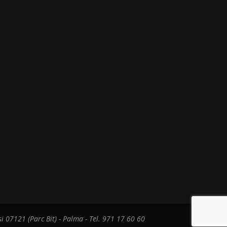
i 07121 (Parc Bit) - Palma - Tel. 971 17 60 60