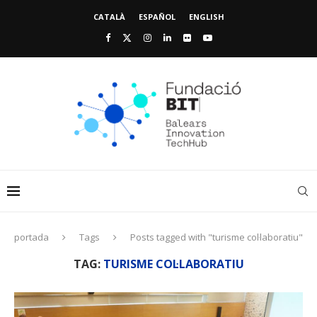
CATALÀ
ESPAÑOL
ENGLISH
portada
Tags
Posts tagged with "turisme col·laboratiu"
TAG:
TURISME COL·LABORATIU