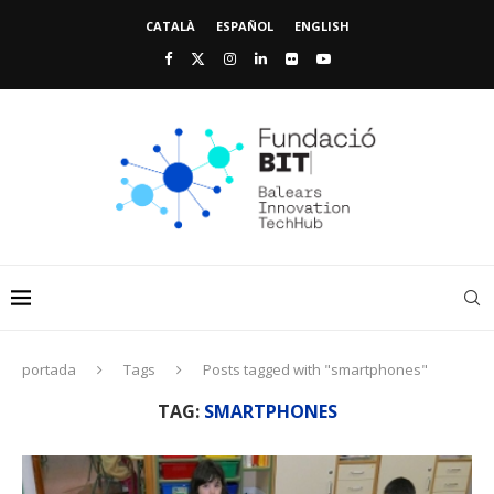
CATALÀ
ESPAÑOL
ENGLISH
portada
Tags
Posts tagged with "smartphones"
TAG:
SMARTPHONES