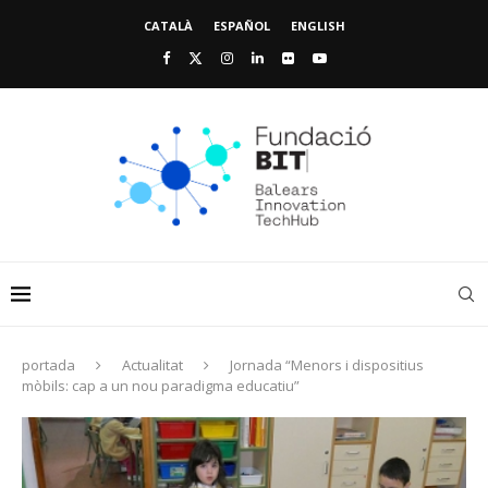
CATALÀ
ESPAÑOL
ENGLISH
portada
Actualitat
Jornada “Menors i dispositius
mòbils: cap a un nou paradigma educatiu”