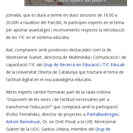
Font: Centro infantil san pablo II
jornada, que es durà a terme en dues sessions de 16.00 a
20.00h a l’auditori del ParcBit, hi participen experts en el tema
per aportar avantatges i inconvenients respecte la introducció
de les TIC en el sistema educatiu.
Així, comptarem amb ponències destacades com la de
Montserrat Guitert, directora de Multimèdia i Comunicació i de
capacitació TIC del
Grup de Recerca en Educació i TIC EduLab
de la Universitat Oberta de Catalunya que tractarà el tema de
l’actitud digital en el nou paradigma educatiu.
Altres experts també formaran part de la taula rodona
“Disposem de les eines i de l’actitud necessàries per a
transformar l’educació?” que comptarà amb la participació
d’Urko Fernández, director de projectes a
PantallasAmigas
;
Antoni Bennàssar
, Dr. en Dret Privat a la UIB; Montserrat
Guitert de la UOC; Santos Urbina, membre del
Grup de