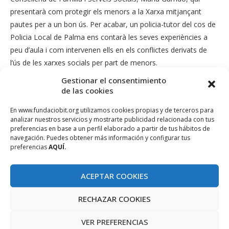
presentarà com protegir els menors a la Xarxa mitjançant
pautes per a un bon ús. Per acabar, un policia-tutor del cos de
Policia Local de Palma ens contarà les seves experiències a
peu d’aula i com intervenen ells en els conflictes derivats de
l’ús de les xarxes socials per part de menors.
Gestionar el consentimiento
LES PLACES PER A AQUESTA JORNADA S’HAN EXAURIT.
de las cookies
Els interessats en entrar en la llista d’espera poden
En www.fundaciobit.org utilizamos cookies propias y de terceros para
enviar un e-mail a:
obsi@fundaciobit.org
analizar nuestros servicios y mostrarte publicidad relacionada con tus
preferencias en base a un perfil elaborado a partir de tus hábitos de
navegación. Puedes obtener más información y configurar tus
Consultau aquí el
Programa Jornada Menors i dispositius
preferencias
AQUÍ.
mòbils: cap a un nou paradigma educatiu
.
ACEPTAR COOKIES
DISPOSITIUS MÒBILS
EDUCACIÓ
EDUCACIÓN
RECHAZAR COOKIES
MENORES
MENORS
OBSI
SMARTPHONES
VER PREFERENCIAS
TABLETS
TIC