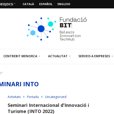
CATALÀ
ESPAÑOL
ENGLISH
SIÓ 3D PER A...
EMPORALS APARCAMENT AL PARCBIT
M PACIENT, ÚLTIMA VISITA» EN...
A EL PRIMER...
BRE UN PUNT D’ASSESSORAMENT TEMPORAL...
L’AMPLIACIÓ I MILLORA DEL...
NA JORNADA SOBRE...
CENTREBIT MENORCA
ACTUALITAT
SERVEIS A EMPRESES
O"
MINARI INTO
Activitats
Portada
Uncategorized
Seminari Internacional d’Innovació i
Turisme (INTO 2022)