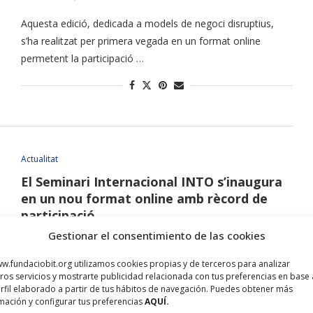
Aquesta edició, dedicada a models de negoci disruptius,
s’ha realitzat per primera vegada en un format online
permetent la participació …
Actualitat
El Seminari Internacional INTO s’inaugura
en un nou format online amb rècord de
participació
Gestionar el consentimiento de las cookies
octubre 30, 2020
w.fundaciobit.org utilizamos cookies propias y de terceros para analizar
Més de 600 persones s’han inscrit enguany a
ros servicios y mostrarte publicidad relacionada con tus preferencias en base 
l’esdeveniment que celebra la seva 15ª edició dedicat
rfil elaborado a partir de tus hábitos de navegación. Puedes obtener más
models de negoci disruptius …
mación y configurar tus preferencias
AQUÍ.