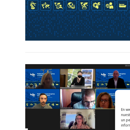
En ww
nuest
un pe
infor