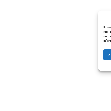
En ww
nuest
un pe
infor
A