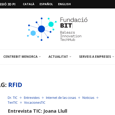
SIÓ 3D PER A...
CATALÀ
ESPAÑOL
ENGLISH
EMPORALS APARCAMENT AL PARCBIT
M PACIENT, ÚLTIMA VISITA» EN...
A EL PRIMER...
BRE UN PUNT D’ASSESSORAMENT TEMPORAL...
L’AMPLIACIÓ I MILLORA DEL...
NA JORNADA SOBRE...
 VISITA EL PARCBIT...
CENTREBIT MENORCA
ACTUALITAT
SERVEIS A EMPRESES
AG:
RFID
Dr. TIC
Entrevistes
Internet de las cosas
Noticias
TenTIC
VocacionesTIC
Entrevista TIC: Joana Llull