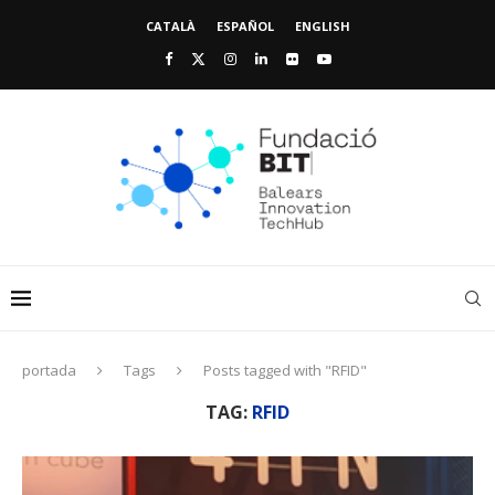
CATALÀ
ESPAÑOL
ENGLISH
portada
Tags
Posts tagged with "RFID"
TAG:
RFID