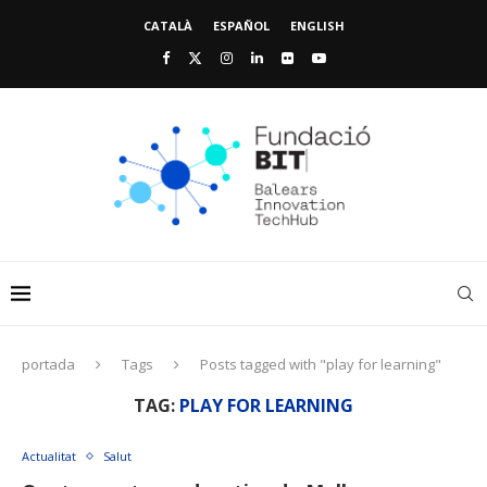
CATALÀ
ESPAÑOL
ENGLISH
portada
Tags
Posts tagged with "play for learning"
TAG:
PLAY FOR LEARNING
Actualitat
Salut