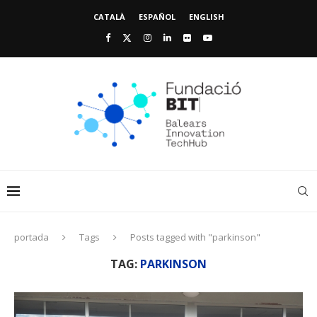
CATALÀ
ESPAÑOL
ENGLISH
portada
Tags
Posts tagged with "parkinson"
TAG:
PARKINSON