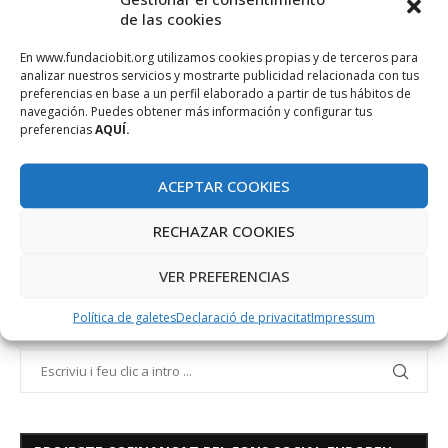
de las cookies
Salut
CuPiD Kick Off meeting: una reunión de
En www.fundaciobit.org utilizamos cookies propias y de terceros para
analizar nuestros servicios y mostrarte publicidad relacionada con tus
arranque de un proyecto financiado por la
preferencias en base a un perfil elaborado a partir de tus hábitos de
Comisión Europea
navegación. Puedes obtener más información y configurar tus
preferencias
AQUÍ.
octubre 19, 2011
Los días 10, 11 y 12 de Octubre se celebró la primera reunión
ACEPTAR COOKIES
del proyecto CuPiD “Closed-loop system for personalized …
RECHAZAR COOKIES
VER PREFERENCIAS
Política de galetes
Declaració de privacitat
Impressum