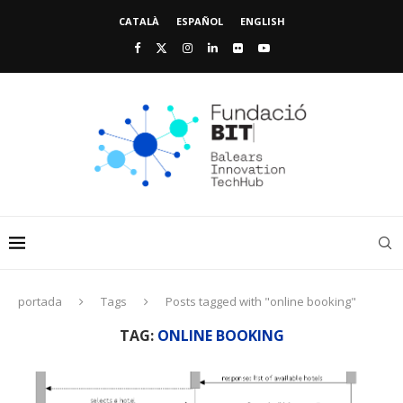
CATALÀ
ESPAÑOL
ENGLISH
portada
Tags
Posts tagged with "online booking"
TAG:
ONLINE BOOKING