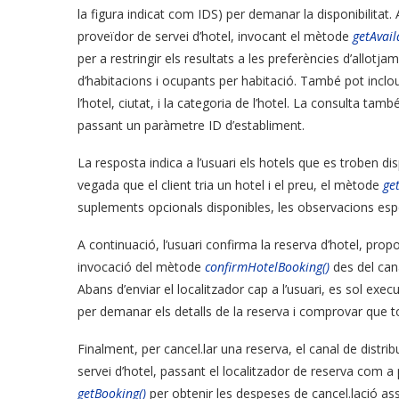
la figura indicat com IDS) per demanar la disponibilitat.
proveïdor de servei d’hotel, invocant el mètode
getAvail
per a restringir els resultats a les preferències d’allotj
d’habitacions i ocupants per habitació. També pot inclou
l’hotel, ciutat, i la categoria de l’hotel. La consulta tamb
passant un paràmetre ID d’establiment.
La resposta indica a l’usuari els hotels que es troben dis
vegada que el client tria un hotel i el preu, el mètode
ge
suplements opcionals disponibles, les observacions especi
A continuació, l’usuari confirma la reserva d’hotel, pro
invocació del mètode
confirmHotelBooking()
des del cana
Abans d’enviar el localitzador cap a l’usuari, es sol ex
per demanar els detalls de la reserva i comprovar que t
Finalment, per cancel.lar una reserva, el canal de distri
servei d’hotel, passant el localitzador de reserva com 
getBooking()
per obtenir les despeses de cancel.lació ass