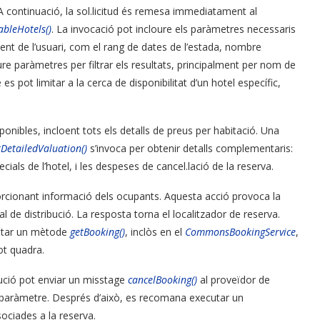
 A continuació, la sol.licitud és remesa immediatament al
ableHotels()
. La invocació pot incloure els paràmetres necessaris
ament de l’usuari, com el rang de dates de l’estada, nombre
re paràmetres per filtrar els resultats, principalment per nom de
é es pot limitar a la cerca de disponibilitat d’un hotel específic,
ponibles, incloent tots els detalls de preus per habitació. Una
tDetailedValuation()
s’invoca per obtenir detalls complementaris:
als de l’hotel, i les despeses de cancel.lació de la reserva.
porcionant informació dels ocupants. Aquesta acció provoca la
l de distribució. La resposta torna el localitzador de reserva.
ecutar un mètode
getBooking()
, inclòs en el
CommonsBookingService
,
ot quadra.
bució pot enviar un misstage
cancelBooking()
al proveïdor de
a paràmetre. Després d’això, es recomana executar un
ociades a la reserva.