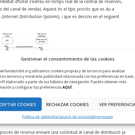
ibilitat d’hotel s’extreu en temps real de la central de reserves,
 del canal de venda). Aquest és el típic procés que es du a
 (
Internet Distribution Systems
), i que es descriu en el següent
Gestionar el consentimiento de las cookies
w.fundaciobit.org utilizamos cookies propias y de terceros para analizar
ros servicios y mostrarte publicidad relacionada con tus preferencias en base 
rfil elaborado a partir de tus hábitos de navegación. Puedes obtener más
mación y configurar tus preferencias
AQUÍ.
CEPTAR COOKIES
RECHAZAR COOKIES
VER PREFERENCI
Política de galetes
Declaració de privacitat
Impressum
 procés de reserva enviant una sol.licitud al canal de distribució (a