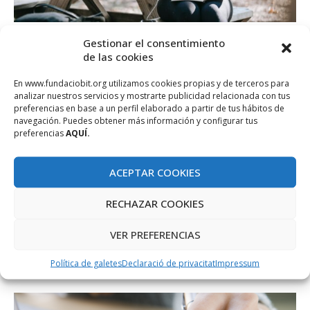
Gestionar el consentimiento
Ofertes de feina
de las cookies
(TANCAT) Facultatiu tècnic en l’especialitat
En www.fundaciobit.org utilizamos cookies propias y de terceros para
de tecnologies de la informació i
analizar nuestros servicios y mostrarte publicidad relacionada con tus
telecomunicacions per a l’Àrea de TIC
preferencias en base a un perfil elaborado a partir de tus hábitos de
Innovació – TI01-21
navegación. Puedes obtener más información y configurar tus
preferencias
AQUÍ.
abril 27, 2021
Bases específiques que regiran el procés de selecció per a
ACEPTAR COOKIES
contractar un facultatiu tècnic en l’especialitat de tecnologies
RECHAZAR COOKIES
de la …
VER PREFERENCIAS
Política de galetes
Declaració de privacitat
Impressum