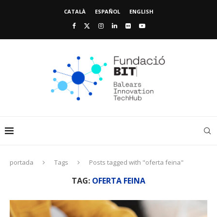
CATALÀ
ESPAÑOL
ENGLISH
portada
Tags
Posts tagged with "oferta feina"
TAG:
OFERTA FEINA