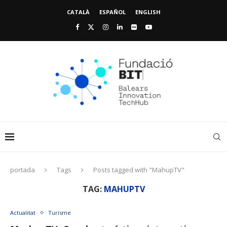
CATALÀ
ESPAÑOL
ENGLISH
portada
Tags
Posts tagged with "MahupTV"
TAG:
MAHUPTV
Actualitat
Turisme