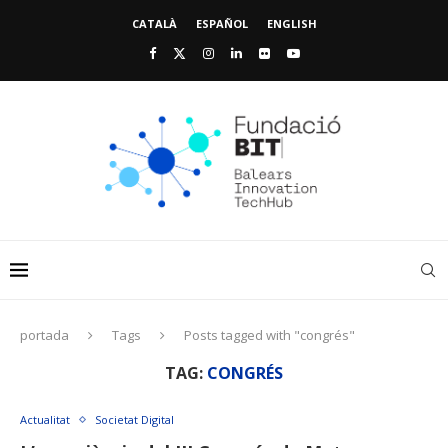
CATALÀ
ESPAÑOL
ENGLISH
portada
Tags
Posts tagged with "congrés"
TAG:
CONGRÉS
Actualitat
Societat Digital