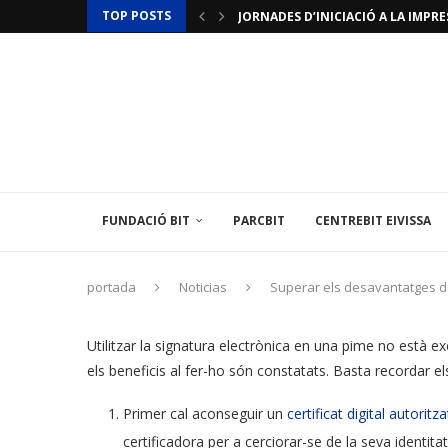
TOP POSTS
JORNADES D’INICIACIÓ A LA IMPRES
ACTUALITZACIÓ RESTRICCIONS T
LAMINAR PHARMA ANUNCIA L’«ÚLTI
TÈCNIC/A MEDIAMBIENTAL
LES ILLES BALEARS POSEN EN MARX
L’INSTITUT BALEAR D’ENERGIA O
EL CENTREBIT MENORCA INAUGURA 
LA FUNDACIÓ BIT PARTICIPA EN U
L’AMBAIXADA DE FRANÇA A ESPANYA
FUNDACIÓ BIT
PARCBIT
CENTREBIT EIVISSA
portada
Noticias
Superar els desavantatges de l
Utilitzar la signatura electrònica en una pime no està 
els beneficis al fer-ho són constatats. Basta recordar e
Primer cal aconseguir un
certificat digital autoritza
certificadora per a cerciorar-se de la seva identit