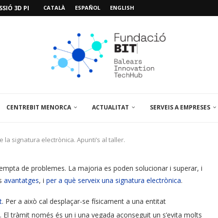
SIÓ 3D PER A...
CATALÀ
ESPAÑOL
ENGLISH
EMPORALS APARCAMENT AL PARCBIT
M PACIENT, ÚLTIMA VISITA» EN...
A EL PRIMER...
BRE UN PUNT D’ASSESSORAMENT TEMPORAL...
L’AMPLIACIÓ I MILLORA DEL...
NA JORNADA SOBRE...
 VISITA EL PARCBIT...
CENTREBIT MENORCA
ACTUALITAT
SERVEIS A EMPRESES
a signatura electrònica. Apunti’s al taller.
exempta de problemes. La majoria es poden solucionar i superar, i
ls
avantatges
, i
per a què serveix una signatura electrònica
.
t
. Per a això cal desplaçar-se físicament a una entitat
at. El tràmit només és un i una vegada aconseguit un s’evita molts