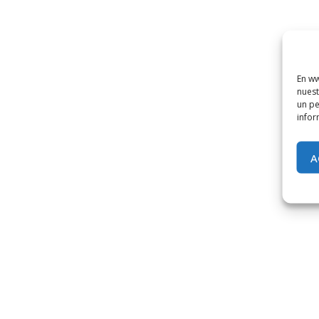
En ww
nuest
un pe
infor
A