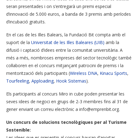
seran presentades i on s’entregarà un premi especial
d’innovació de 5.000 euros, a banda de 3 premis amb períodes
d’incubació gratuïts.
En el cas de les Illes Balears, la Fundació Bit compta amb el
suport de la
Universitat de les Illes Baleares (UIB)
amb la
difusió i captació d’idees entre la comunitat universitària. A
més a més, nombroses empreses del sector tecnològic també
col·laboren en el concurs mitjançant patrocini de premis i la
mentorització dels participants (
Wireless DNA
,
Kinacu Sports
,
Tourfeeling
,
Apploading
,
Hook Sistemas
).
Els participants al concurs Miro in cube poden presentar les
seves idees de negoci en grups de 2-3 membres fins al 31 de
gener enviant un correu electrònic a info@emprenbit.org.
Un concurs de solucions tecnològiques per al Turisme
Sostenible:
Les idees que es presentin al concurs hauran d’aportar