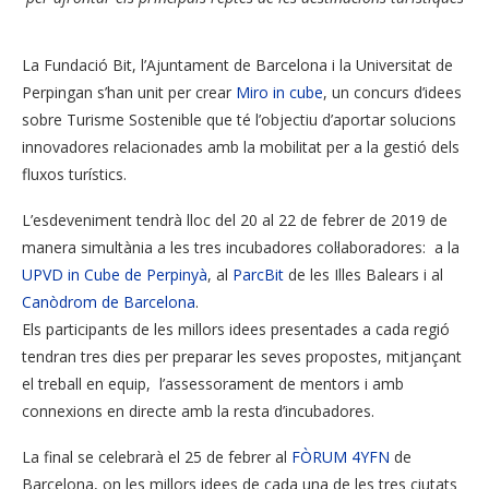
La Fundació Bit, l’Ajuntament de Barcelona i la Universitat de
Perpingan s’han unit per crear
Miro in cube
, un concurs d’idees
sobre Turisme Sostenible que té l’objectiu d’aportar solucions
innovadores relacionades amb la mobilitat per a la gestió dels
fluxos turístics.
L’esdeveniment tendrà lloc del 20 al 22 de febrer de 2019 de
manera simultània a les tres incubadores col·laboradores: a la
UPVD in Cube de Perpinyà
, al
ParcBit
de les Illes Balears i al
Canòdrom de Barcelona
.
Els participants de les millors idees presentades a cada regió
tendran tres dies per preparar les seves propostes, mitjançant
el treball en equip, l’assessorament de mentors i amb
connexions en directe amb la resta d’incubadores.
La final se celebrarà el 25 de febrer al
FÒRUM 4YFN
de
Barcelona, on les millors idees de cada una de les tres ciutats