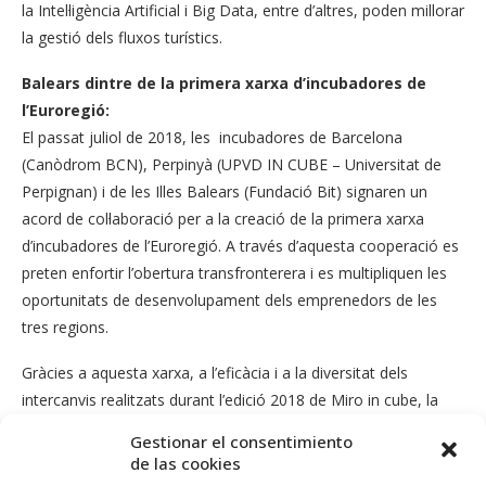
la Intel·ligència Artificial i Big Data, entre d’altres, poden millorar
la gestió dels fluxos turístics.
Balears dintre de la primera xarxa d’incubadores de
l’Euroregió:
El passat juliol de 2018, les incubadores de Barcelona
(Canòdrom BCN), Perpinyà (UPVD IN CUBE – Universitat de
Perpignan) i de les Illes Balears (Fundació Bit) signaren un
acord de col·laboració per a la creació de la primera xarxa
d’incubadores de l’Euroregió. A través d’aquesta cooperació es
preten enfortir l’obertura transfronterera i es multipliquen les
oportunitats de desenvolupament dels emprenedors de les
tres regions.
Gràcies a aquesta xarxa, a l’eficàcia i a la diversitat dels
intercanvis realitzats durant l’edició 2018 de Miro in cube, la
Universitat de Perpinyà ha decidit crear aquest esdeveniment
Gestionar el consentimiento
comú en 2019.
de las cookies