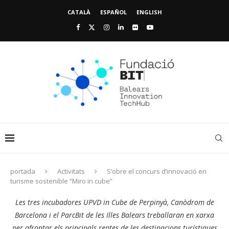
CATALÀ
ESPAÑOL
ENGLISH
portada
Activitats
S’obre el concurs d’innovació en
turisme sostenible “Miro in cube”
Les tres incubadores UPVD in Cube de Perpinyà, Canòdrom de
Barcelona i el ParcBit de les Illes Balears treballaran en xarxa
per afrontar els principals reptes de les destinacions turístiques