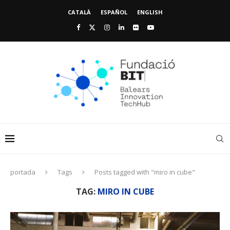
CATALÀ
ESPAÑOL
ENGLISH
portada
Tags
Posts tagged with "miro in cube"
TAG:
MIRO IN CUBE