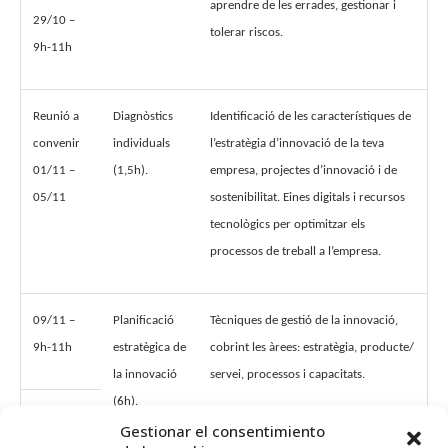
aprendre de les errades, gestionar i
29/10 –
tolerar riscos.
9h-11h
Reunió a
Diagnòstics
Identificació de les característiques de
convenir
individuals
l’estratègia d’innovació de la teva
01/11 –
(1,5h).
empresa, projectes d’innovació i de
05/11
sostenibilitat. Eines digitals i recursos
tecnològics per optimitzar els
processos de treball a l’empresa.
09/11 –
Planificació
Tècniques de gestió de la innovació,
9h-11h
estratègica de
cobrint les àrees: estratègia, producte/
la innovació
servei, processos i capacitats.
(6h).
12/11 –
Gestionar el consentimiento
9h-11h