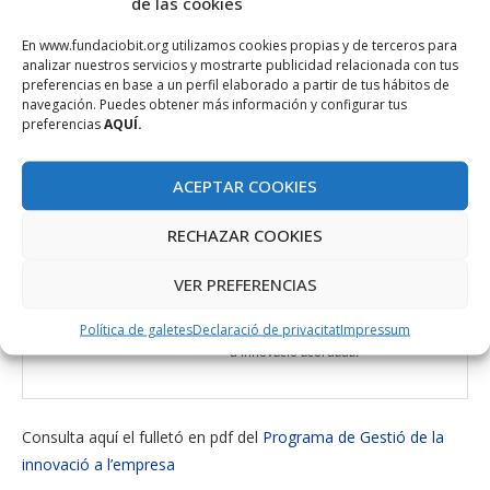
de las cookies
En www.fundaciobit.org utilizamos cookies propias y de terceros para
analizar nuestros servicios y mostrarte publicidad relacionada con tus
16/11 –
preferencias en base a un perfil elaborado a partir de tus hábitos de
9h-11h
navegación. Puedes obtener más información y configurar tus
preferencias
AQUÍ.
Reunions
Pla d’acció i
En base al resultats obtinguts en el
ACEPTAR COOKIES
a convenir
proposta
diagnòstic, i l’aplicació de les tècniques
RECHAZAR COOKIES
22/11 –
estudiades en anteriors sessions,
(2h).
26/11
l’empresa desenvoluparà juntament
VER PREFERENCIAS
amb el consultor una fulla de ruta
d’activitats en línia a l’estratègia
Política de galetes
Declaració de privacitat
Impressum
d’innovació acordada.
Consulta aquí el fulletó en pdf del
Programa de Gestió de la
innovació a l’empresa