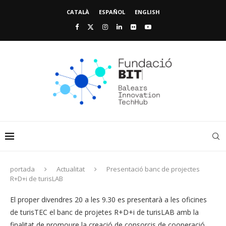
CATALÀ
ESPAÑOL
ENGLISH
portada
Actualitat
Presentació banc de projectes
R+D+i de turisLAB
El proper divendres 20 a les 9.30 es presentarà a les oficines
de turisTEC el banc de projetes R+D+i de turisLAB amb la
finalitat de promoure la creació de consorcis de cooperació