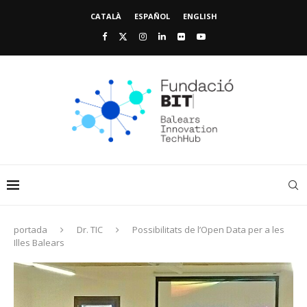
CATALÀ
ESPAÑOL
ENGLISH
portada
Dr. TIC
Possibilitats de l’Open Data per a les
Illes Balears