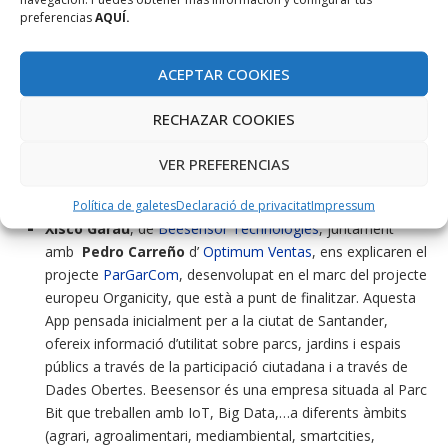
ICs per avaluar estratègies smart lligant infraestructures
preferencias
AQUÍ.
amb nombre llits hotel a les illes. També estan fent anàlisi
del nombre de wifis i allotjaments turístics a Cala Millor.
ACEPTAR COOKIES
Anuncià el projecte IOTIB, xarxa de sensors pública que
es du a terme amb l’Ibetec on segur que hi haurà open
RECHAZAR COOKIES
data. Per fer una destinació turística smart cal fer que els
ciutadans participin. Exemples. Eivissa smart Island; Smart
VER PREFERENCIAS
Mallorca; projecte Ramon Llull 2030 de la façana marítima
de Palma. Tot això s’ha de fer amb open data.
Política de galetes
Declaració de privacitat
Impressum
Xisco Garau
, de
Beesensor Technologies
, juntament
amb
Pedro Carreño
d’
Optimum Ventas
, ens explicaren el
projecte
ParGarCom
, desenvolupat en el marc del projecte
europeu Organicity, que està a punt de finalitzar. Aquesta
App pensada inicialment per a la ciutat de Santander,
ofereix informació d’utilitat sobre parcs, jardins i espais
públics a través de la participació ciutadana i a través de
Dades Obertes. Beesensor és una empresa situada al Parc
Bit que treballen amb IoT, Big Data,…a diferents àmbits
(agrari, agroalimentari, mediambiental, smartcities,