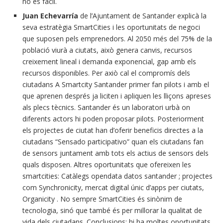
no és fàcil.
Juan Echevarría
de l’Ajuntament de Santander explicà la
seva estratègia SmartCities i les oportunitats de negoci
que suposen pels emprenedors. Al 2050 més del 75% de la
població viurà a ciutats, això genera canvis, recursos
creixement lineal i demanda exponencial, gap amb els
recursos disponibles. Per axiò cal el compromís dels
ciutadans A Smartcity Santander primer fan pilots i amb el
que aprenen després ja liciten i apliquen les lliçons apreses
als plecs tècnics. Santander és un laboratori urbà on
diferents actors hi poden proposar pilots. Posteriorment
els projectes de ciutat han d’oferir beneficis directes a la
ciutadans “Sensado participativo” quan els ciutadans fan
de sensors juntament amb tots els actius de sensors dels
quals disposen. Altres oportunitats que ofereixen les
smartcities: Catàlegs opendata datos santander ; projectes
com Synchronicity, mercat digital únic d’apps per ciutats,
Organicity . No sempre SmartCities
és sinònim de
tecnologia, sinó que també és per millorar la qualitat de
vida dels ciutadans. Conclusions: hi ha moltes oportunitats