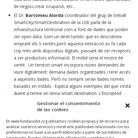
de negoci,crear ocupació, etc…
El Dr.
Bartomeu Alorda
coordinador del grup de treball
SmartCity/SmartDestination de la UIB
parlà de la
infraestructura territorial com a font de dades que poden
ser open data. Som un destí turístic que es descobreix
emprant els 5 sentits,però aquesta interacció es fa cada
cop més amb dispositius digitals, passant de ser receptors
a ser productors informació. El mòbil seria el nostre 6è
sentit . Un territori smart incorpora noves demandes de
viure digitalment: demana dades organitzades i tenir accés
a aquestes dades. Però no sempre seran dades només
basades en mòbils. Explicà alguns exemples del que s’està
duent a terme en tema smart destination. L’Encrypted
Quick Response aplicat a emergències: imatge enviada a
Gestionar el consentimiento
l’112 encriptada per facilitar la presa de decisions
de las cookies
mèdiques. O el servei d’oferir te un cloud local per
En www.fundaciobit.org utilizamos cookies propias y de terceros para
descarregar informació, etc… a spots del territori ,
analizar nuestros servicios y mostrarte publicidad relacionada con tus
Smartwifi amb coneixement dels usos usuaris i fent
preferencias en base a un perfil elaborado a partir de tus hábitos de
distinció turistes /usuaris. Un altre projecte és el Catàleg d’
navegación. Puedes obtener más información y configurar tus