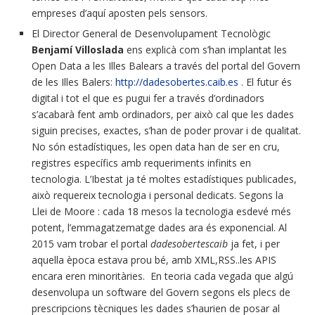
empreses d’aquí aposten pels sensors.
El Director General de Desenvolupament Tecnològic
Benjamí Villoslada
ens explicà com s’han implantat les
Open Data a les Illes Balears a través del portal del Govern
de les Illes Balers:
http://
dadesobertes.caib.es
. El futur és
digital i tot el que es pugui fer a través d’ordinadors
s’acabarà fent amb ordinadors, per això cal que les dades
siguin precises, exactes, s’han de poder provar i de qualitat.
No són estadístiques, les open data han de ser en cru,
registres específics amb requeriments infinits en
tecnologia. L’Ibestat ja té moltes estadístiques publicades,
això requereix tecnologia i personal dedicats. Segons la
Llei de Moore : cada 18 mesos la tecnologia esdevé més
potent, l’emmagatzematge dades ara és exponencial. Al
2015 vam trobar el portal
dadesobertescaib
ja fet, i per
aquella època estava prou bé, amb XML,RSS..les APIS
encara eren minoritàries. En teoria cada vegada que algú
desenvolupa un software del Govern segons els plecs de
prescripcions tècniques les dades s’haurien de posar al