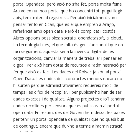
portal Opendata, però això no s’ha fet, porta molta feina.
Ara volem un nou portal que ho concentri tot, pugui llegir
apis, tenir milers d registres… Per això inicialment vam
pensar fer-lo en Ccan, que és el que empren a Aragó,
referència amb open data. Però és complicat i costós.
Altres opcions possibles: socrata, opendatasoft, al cloud..
La tecnologia hi és, el que falta és gent funcional i que en
faci seguiment: aquesta seria la inversió digital de les
organitzacions, canviar la manera de treballar i pensar en
digital. Per això hem dotat de recursos a l’administració per
fer que això es faci. Les dades del Rolsac ja són al portal
Open Data. Les dades dels contractes menors encara no
hi surten perquè administrativament requereix molt de
temps i és dificil de recopilar, i per publicar-ho han de ser
dades exactes i de qualitat. Alguns projectes d’IoT tendran
dades recollides per sensors que es publicaran al portal
open data. En resum, des del Govern hem deixat les bases
per tenir un portal opendata de qualitat i que no quedi buit
de contingut, encara que dur-ho a terme a l’administració