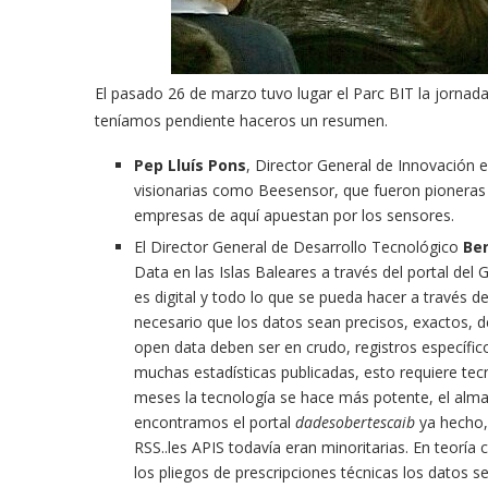
El
pasado 26 de marzo
tuvo lugar
el Parc BIT la jornad
teníamos
pendiente
haceros un resumen.
Pep Lluís Pons
, Director General
de Innovación e
visionarias como Beesensor,
que fueron
pioneras
empresas de aquí
apuestan
por los
sensores.
El Director General de Desarrollo Tecnológico
Ben
Data en las Islas Baleares a través del portal del
Go
es digital y todo lo que se pueda hacer a través
necesario que los datos sean precisos, exactos, d
open data
deben ser en crudo, registros específico
muchas estadísticas publicadas, esto requiere tec
meses la tecnología se hace más potente, el alm
encontramos
el portal
dadesobertescaib
ya hecho,
RSS..les APIS todavía eran minoritarias.
En teoría 
los pliegos de prescripciones técnicas los datos 