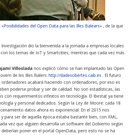
a
«Posibilidades del Open Data para las Illes Balears» ,
de
la que
 Investigación
dio
la bienvenida a la jornada a empresas locales
con los
temas de
IoT y Smartcities, mientras que cada vez más
jamí Villoslada
nos explicó
cómo se han
implantado las Open
vern de les Illes Balers:
http://
dadesobertes.caib.es
. El
futuro
 de ordenadores acabará
haciendo
con
ordenadores
, por eso es
eben poderse probar y ser de calidad.
No son
estadísticas, las
s con requerimientos infinitos en tecnología. El
Ibestat
ya tiene
nología y personal
dedicados
. Según la Ley de Moore: cada 18
acenamiento datos ahora es exponencial. En el 2015 nos
 y para ser de aquella época estaba bastante bien, con XML,
cada vez que alguien desarrolla un software del Gobierno según
se deberían poner en el portal OpenData, pero esto no se ha