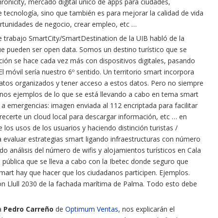
onicity, mercado digital único de apps para ciudades,
tecnología, sino que también es para mejorar la calidad de vida
tunidades de negocio, crear empleo, etc …
e trabajo SmartCity/SmartDestination de la UIB
habló de la
que pueden ser open data.
Somos un destino turístico que se
ción se hace cada vez más con dispositivos digitales, pasando
El móvil sería nuestro 6º sentido.
Un territorio smart incorpora
datos organizados y tener acceso a estos datos.
Pero no siempre
unos ejemplos de lo que se está llevando a cabo en tema smart
a emergencias: imagen enviada al 112 encriptada para facilitar
frecerte un cloud local para descargar información, etc … en
 los usos de los usuarios y haciendo distinción turistas /
a evaluar estrategias smart ligando infraestructuras con número
o análisis del número de wifis y alojamientos turísticos en Cala
 pública que se lleva a cabo con la Ibetec donde seguro que
smart hay que hacer que los ciudadanos participen.
Ejemplos.
 Llull 2030 de la fachada marítima de Palma.
Todo esto debe
 a
Pedro Carreño
de
Optimum Ventas
, nos explicarán el