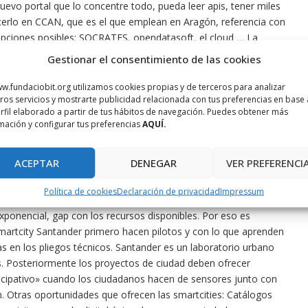
vo portal que lo concentre todo, pueda leer apis, tener miles
cerlo en CCAN, que es el que emplean en Aragón, referencia con
pciones posibles: SOCRATES, opendatasoft, el cloud … La
 y que haga un seguimiento: ésta sería la inversión digital de las
Gestionar el consentimiento de las cookies
ensar en digital.
Por eso hemos dotado de recursos a la
datos del ROLSAC ya están en el portal Open Data.
Los datos de
w.fundaciobit.org utilizamos cookies propias y de terceros para analizar
ros servicios y mostrarte publicidad relacionada con tus preferencias en base 
strativamente requiere mucho tiempo y son difíciles de
rfil elaborado a partir de tus hábitos de navegación. Puedes obtener más
os y de calidad.
Algunos proyectos de IoT tendrán datos
mación y configurar tus preferencias
AQUÍ.
rtal open data.
En resumen, desde el Gobierno hemos dejado
d y que no quede vacío de contenido, aunque llevarlo a cabo en
ACEPTAR
DENEGAR
VER PREFERENCI
xplicó su estrategia SmartCities y las oportunidades de negocio
Política de cookies
Declaración de privacidad
Impressum
más del 75% de la población vivirá en ciudades, esto genera
xponencial, gap con los recursos disponibles.
Por eso es
artcity Santander primero hacen pilotos y con lo que aprenden
as en los pliegos técnicos.
Santander es un laboratorio urbano
s.
Posteriormente los proyectos de ciudad deben ofrecer
ticipativo» cuando los ciudadanos hacen de sensores junto con
n.
Otras oportunidades que ofrecen las smartcities: Catálogos