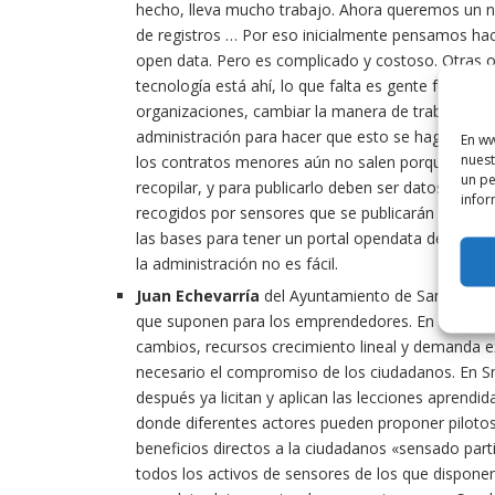
hecho, lleva mucho trabajo.
Ahora queremos un nue
de registros … Por eso inicialmente pensamos ha
open data.
Pero es complicado y costoso.
Otras o
tecnología está ahí, lo que falta es gente funcional
organizaciones, cambiar la manera de trabajar y p
administración para hacer que esto se haga.
Los 
En ww
nuest
los contratos menores aún no salen porque admini
un pe
recopilar, y para publicarlo deben ser datos exact
infor
recogidos por sensores que se publicarán en el po
las bases para tener un portal opendata de calida
la administración no es fácil.
Juan Echevarría
d
el Ayuntamiento de Santander e
que suponen para los emprendedores. En el
2050 
cambios, recursos crecimiento lineal y demanda e
necesario el compromiso de los ciudadanos. En Sm
después ya licitan y aplican las lecciones aprendid
donde diferentes actores pueden proponer piloto
beneficios directos a la ciudadanos «sensado par
todos los activos de sensores de los que dispone