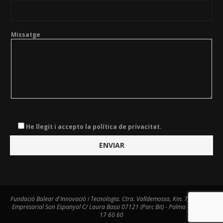
Missatge
He llegit i accepto la política de privacitat.
Fundació Balear d'Innovació i Tecnologia. Ctra. Valldemossa, Km. 7,4. Centre
Empresarial Son Espanyol C/ Laura Bassi 07121 (Parc Bit) - Palma - Tel. 971
17 60 60