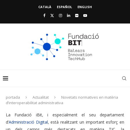
CATALÀ
ESPAÑOL
ENGLISH
portada
Actualitat
Novetats normatives en matèria
d’interoperabilitat administrativa
La Fundació iBit, i especialment el seu departament
d’
Administració Digital
, està realitzant un important esforç en
un dels camps més destacats en matèria TIC, la