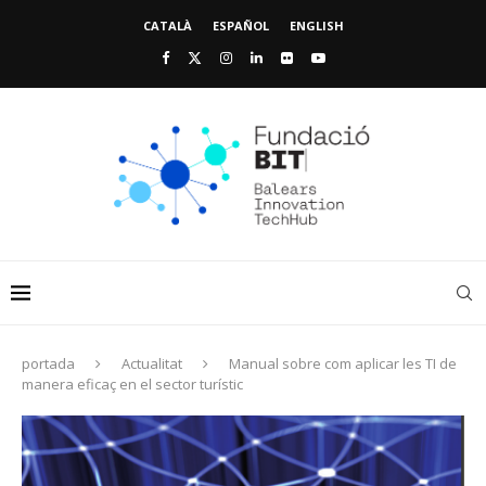
CATALÀ
ESPAÑOL
ENGLISH
portada
Actualitat
Manual sobre com aplicar les TI de
manera eficaç en el sector turístic