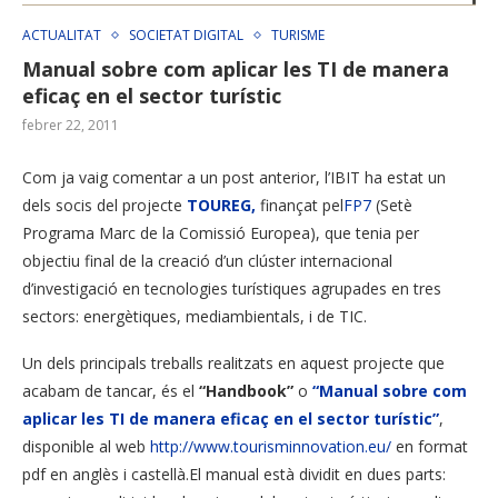
ACTUALITAT
SOCIETAT DIGITAL
TURISME
Manual sobre com aplicar les TI de manera
eficaç en el sector turístic
febrer 22, 2011
Com ja vaig comentar a un post anterior, l’IBIT ha estat un
dels socis del projecte
TOUREG,
finançat pel
FP7
(Setè
Programa Marc de la Comissió Europea), que tenia per
objectiu final de la creació d’un clúster internacional
d’investigació en tecnologies turístiques agrupades en tres
sectors: energètiques, mediambientals, i de TIC.
Un dels principals treballs realitzats en aquest projecte que
acabam de tancar, és el
“Handbook”
o
“Manual sobre com
aplicar les TI de manera eficaç en el sector turístic”
,
disponible al web
http://www.tourisminnovation.eu/
en format
pdf en anglès i castellà.
El manual està dividit en dues parts: