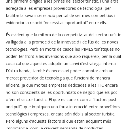
una primera dirigida a les pimes del sector turístic, i una altra
adreçada a les empreses proveïdores de tecnologia, per
facilitar la seva interrelació per tal de ser més competitius i
evidenciar la relació “necessitat-oportunitat” entre ells.
És evident que la millora de la competitivitat del sector turístic
va lligada a la promoció de la innovació i de l’ús de les noves
tecnologies. Però en molts de casos les PIMES turístiques no
poden fer front a les inversions que això requereix, per la qual
cosa cal que aquestes adoptin un canvi d’estratègia interna.
D’altra banda, també és necessari poder comptar amb un
mercat proveïdor de tecnologia que funcioni de manera
eficient, ja que moltes empreses dedicades a les TIC encara
no són conscients de les oportunitats de negoci que els pot
oferir el sector turístic. El que es coneix com a “factors push
and pull”, que impliquen una forta interacció entre proveïdors
tecnològics i empreses, encara són dèbils al sector turístic.
Però alguns d’aquests factors sí que estan adquirint més
importància, com la creixent demanda de productes