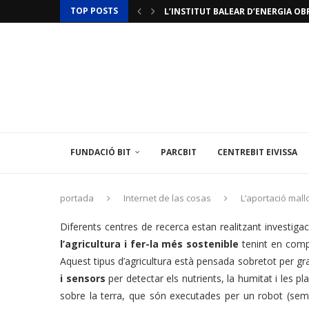
TOP POSTS
L’INSTITUT BALEAR D’ENERGIA O
EL CENTREBIT MENORCA INAUGURA 
LA FUNDACIÓ BIT PARTICIPA EN U
L’AMBAIXADA DE FRANÇA A ESPANYA
FUNDACIÓ BIT
PARCBIT
CENTREBIT EIVISSA
portada
Internet de las cosas
L’aportació mallo
Diferents centres de recerca estan realitzant investiga
l’agricultura i fer-la més sostenible
tenint en comp
Aquest tipus d’agricultura està pensada sobretot per gr
i sensors
per detectar els nutrients, la humitat i les p
sobre la terra, que són executades per un robot (sembra