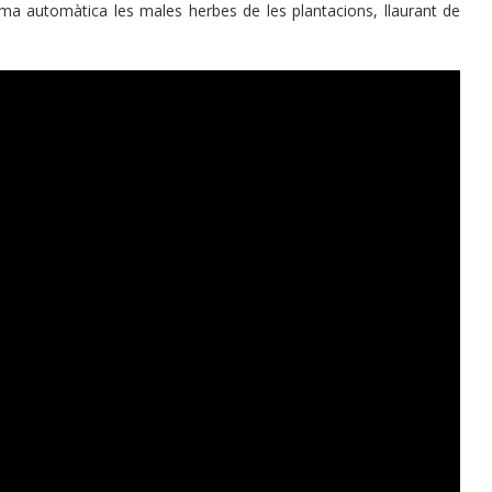
rma automàtica les males herbes de les plantacions, llaurant de