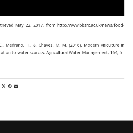
trieved May 22, 2017, from http://www.bbsrc.ac.uk/news/food-
, C., Medrano, H., & Chaves, M. M. (2016). Modern viticulture in
ptation to water scarcity. Agricultural Water Management, 164, 5–