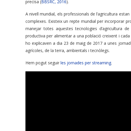
precisa (
BBSRC, 2016
).
A nivell mundial, els professionals de l’agricultura est
complexes. Existeix un repte mundial per incorporar prof
manejar totes aquestes tecnologies d’agricultura de
productiva per alimentar a una població creixent i cada v
ho explicaven a dia 23 de maig de 2017 a unes jorna
agrícoles, de la terra, ambientals i tecnòlegs.
Hem pogut seguir
les jornades per streaming
.