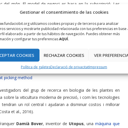
oc del món. El model de negoci es basa en la subscripció. Les
lítiques i predictives estan en desenvolupament
.
Gestionar el consentimiento de las cookies
ha aplica
t.
w.fundaciobit.org utilizamos cookies propias y de terceros para analizar
ros servicios y mostrarte publicidad relacionada con tus preferencias en base 
rfil elaborado a partir de tus hábitos de navegación. Puedes obtener más
obòtica a l’agricultura són molt recents, s’ha de dir que existeixen
mación y configurar tus preferencias
AQUÍ.
n fàcil passar de la idea, al concepte, al prototip i al mercat.
CEPTAR COOKIES
RECHAZAR COOKIES
VER PREFERENCI
Política de galetes
Declaració de privacitat
Impressum
uit picking method
investigadors del grup de recerca en biologia de les plantes en
a sobre la viticultura moderna de precisió, i com les tecnologies
ió tendran un rol central i ajudaran a disminuir costos i millorar
(Costa et al., 2016).
afranquer
Damià Bover
, inventor de
Utopus
, una
màquina que