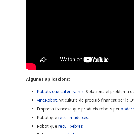
Algunes aplicacions:
Robots que cullen raïms
. Soluciona el problema de
VineRobot
, viticultura de precisió finançat per la 
Empresa francesa que produeix robots per
podar v
Robot que
recull maduixes.
Robot que
recull pebres.