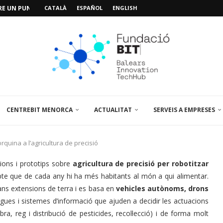
BRE UN PUNT D’ASSESSORAMENT TEMPORAL...
CATALÀ
ESPAÑOL
ENGLISH
L’AMPLIACIÓ I MILLORA DEL...
NA JORNADA SOBRE...
 VISITA EL PARCBIT...
CENTREBIT MENORCA
ACTUALITAT
SERVEIS A EMPRESES
rquina a l’agricultura de precisió
cions i prototips sobre
agricultura de precisió per robotitzar
te que de cada any hi ha més habitants al món a qui alimentar.
ans extensions de terra i es basa en
vehicles autònoms, drons
lagues i sistemes d’informació que ajuden a decidir les actuacions
, reg i distribució de pesticides, recol·lecció) i de forma molt