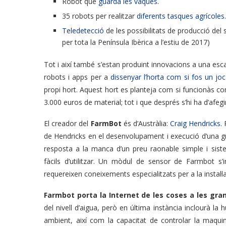
Robot que
guarda les vaques.
35 robots per realitzar
diferents tasques agrícoles.
Teledetecció
de les possibilitats de producció del
per tota la Península Ibèrica a l’estiu de 2017)
Tot i així també s’estan produint innovacions a una esc
robots i apps per a
dissenyar l’horta com si fos
un joc
propi hort. Aquest hort es planteja com si funcionàs c
3.000 euros de material; tot i que després s’hi ha d’afegir
El creador del
FarmBot
és d’Austràlia:
Craig Hendricks.
de Hendricks en el desenvolupament i execució d’una gra
resposta a la manca d’un preu raonable simple i sistem
fàcils d’utilitzar. Un mòdul de sensor de Farmbot s
requereixen coneixements especialitzats per a la instal·l
Farmbot porta la Internet de les coses a les gra
del nivell d’aigua, però en última instància inclourà la
ambient, així com la capacitat de controlar la maquin