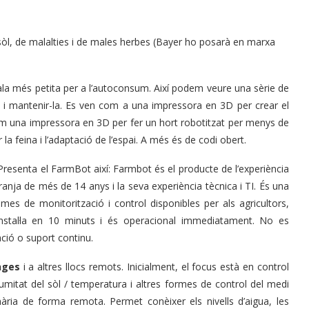
 sòl, de malalties i de males herbes (Bayer ho posarà en marxa
ala més petita per a l’autoconsum. Així podem veure una sèrie de
i mantenir-la. Es ven com a una impressora en 3D per crear el
om una impressora en 3D per fer un hort robotitzat per menys de
 la feina i l’adaptació de l’espai. A més és de codi obert.
Presenta el FarmBot així: Farmbot és el producte de l’experiència
nja de més de 14 anys i la seva experiència tècnica i TI. És una
es de monitorització i control disponibles per als agricultors,
’instal·la en 10 minuts i és operacional immediatament. No es
ació o suport continu.
nges
i a altres llocs remots. Inicialment, el focus està en control
 humitat del sòl / temperatura i altres formes de control del medi
ària de forma remota. Permet conèixer els nivells d’aigua, les