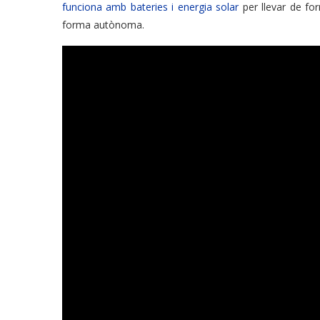
funciona amb bateries i energia solar
per llevar de fo
forma autònoma.