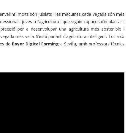
an envellint, molts són jubilats i les màquines cada vegada són més
essionals joves a l’agricultura i que siguin capaços d’implantar i
 precisió per a desenvolupar una agricultura més sostenible i
egada més vella. S’està parlant d’agricultura intel·ligent. Tot això
des de
Bayer Digital Farming
a Sevilla, amb professors tècnics