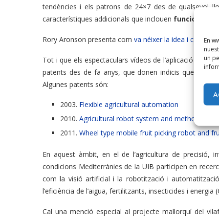
tendències i els patrons de 24×7 des de qualsevol ll
característiques addicionals que inclouen
funcions ana
Rory Aronson presenta com
va néixer la idea i com ho 
En ww
nuest
un pe
Tot i que els espectaculars vídeos de l’aplicació de la r
infor
patents des de fa anys, que donen indicis que no és ta
Algunes patents són:
A
2003.
Flexible agricultural automation
2010.
Agricultural robot system and method
2011.
Wheel type mobile fruit picking robot and fr
En aquest àmbit, en el de l’agricultura de precisió, 
condicions Mediterrànies de la UIB participen en recerc
com la visió artificial i la robotització i automatitzac
l’eficiència de l’aigua, fertilitzants, insecticides i energia 
Cal una menció especial al projecte mallorquí del vil