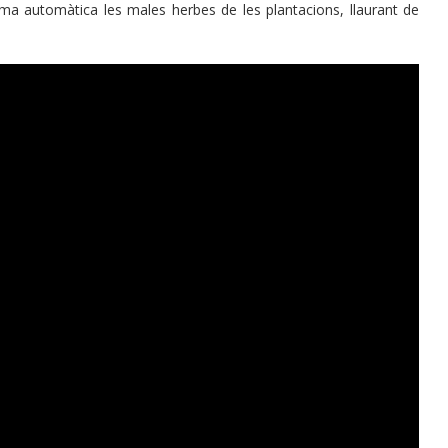
rma automàtica les males herbes de les plantacions, llaurant de