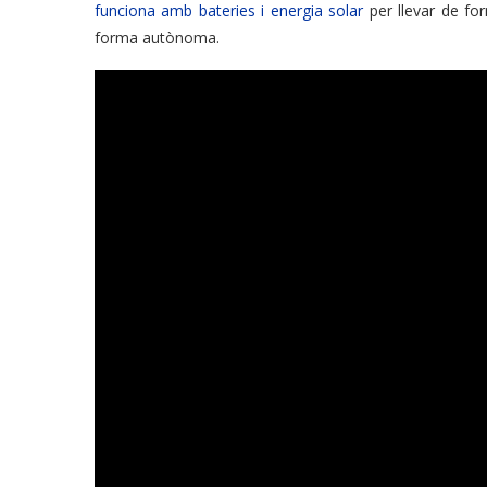
funciona amb bateries i energia solar
per llevar de fo
forma autònoma.