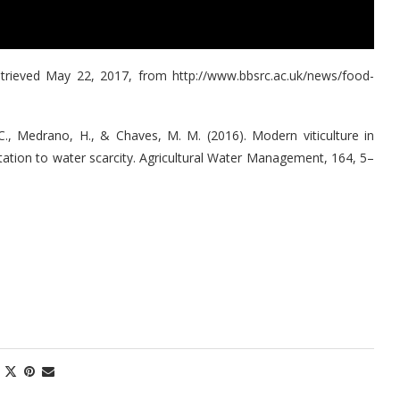
trieved May 22, 2017, from http://www.bbsrc.ac.uk/news/food-
, C., Medrano, H., & Chaves, M. M. (2016). Modern viticulture in
ptation to water scarcity. Agricultural Water Management, 164, 5–