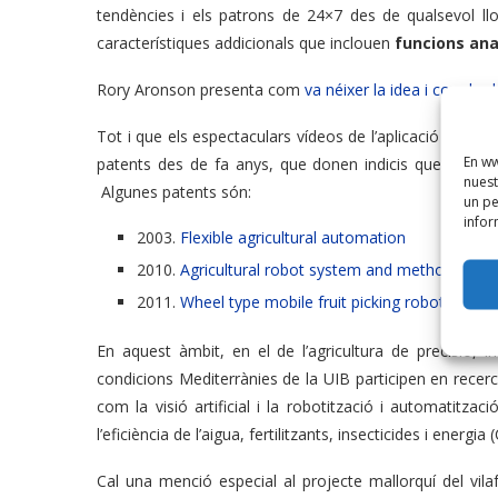
tendències i els patrons de 24×7 des de qualsevol ll
característiques addicionals que inclouen
funcions ana
Rory Aronson presenta com
va néixer la idea i com ho 
Tot i que els espectaculars vídeos de l’aplicació de la r
En ww
patents des de fa anys, que donen indicis que no és ta
nuest
Algunes patents són:
un pe
infor
2003.
Flexible agricultural automation
2010.
Agricultural robot system and method
2011.
Wheel type mobile fruit picking robot and fr
En aquest àmbit, en el de l’agricultura de precisió, 
condicions Mediterrànies de la UIB participen en recerc
com la visió artificial i la robotització i automatitzac
l’eficiència de l’aigua, fertilitzants, insecticides i energia 
Cal una menció especial al projecte mallorquí del vil