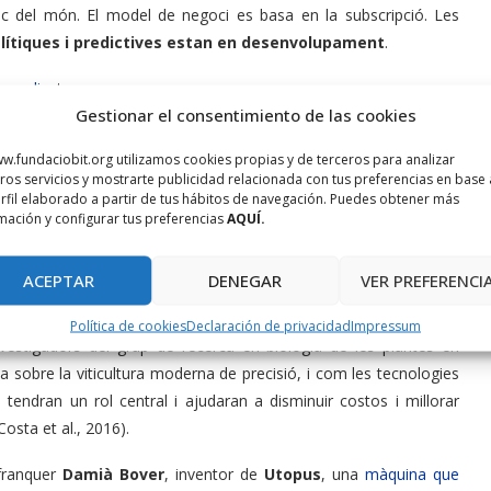
oc del món. El model de negoci es basa en la subscripció. Les
lítiques i predictives estan en desenvolupament
.
ha aplica
t.
Gestionar el consentimiento de las cookies
obòtica a l’agricultura són molt recents, s’ha de dir que existeixen
w.fundaciobit.org utilizamos cookies propias y de terceros para analizar
n fàcil passar de la idea, al concepte, al prototip i al mercat.
ros servicios y mostrarte publicidad relacionada con tus preferencias en base 
rfil elaborado a partir de tus hábitos de navegación. Puedes obtener más
mación y configurar tus preferencias
AQUÍ.
ACEPTAR
DENEGAR
VER PREFERENCI
uit picking method
Política de cookies
Declaración de privacidad
Impressum
investigadors del grup de recerca en biologia de les plantes en
a sobre la viticultura moderna de precisió, i com les tecnologies
ió tendran un rol central i ajudaran a disminuir costos i millorar
(Costa et al., 2016).
afranquer
Damià Bover
, inventor de
Utopus
, una
màquina que