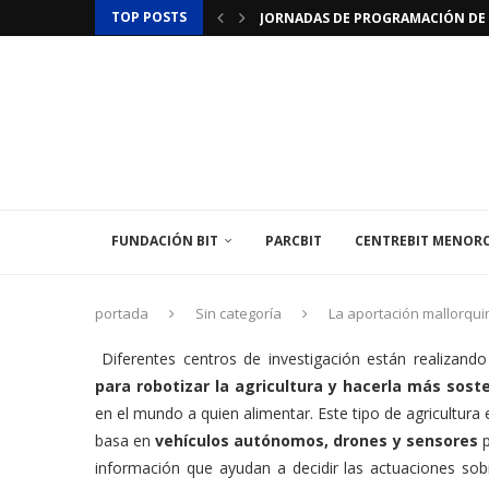
TOP POSTS
JORNADAS DE PROGRAMACIÓN DE 
LAMINAR PHARMA ANUNCIA EL «ÚLT
TÉCNICO/A MEDIOAMBIENTAL
EL INSTITUT BALEAR DE L’ENERGIA
EL CENTREBIT MENORCA INAUGURA
LA FUNDACIÓN BIT PARTICIPA EN 
LA EMBAJADA DE FRANCIA EN ESPAÑ
FUNDACIÓN BIT
PARCBIT
CENTREBIT MENOR
portada
Sin categoría
La aportación mallorquin
Diferentes centros de investigación están realizando
para robotizar la agricultura y hacerla más sost
en el mundo a quien alimentar. Este tipo de agricultura
basa en
vehículos autónomos, drones y sensores
p
información que ayudan a decidir las actuaciones sobr