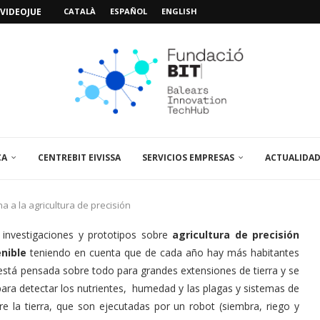
VIDEOJUEGOS: «MISSIÓN POSIDÓNIA PRO»
CATALÀ
ESPAÑOL
ENGLISH
IMO PACIENTE, ÚLTIMA VISITA»...
 ABRE UN PUNTO...
 LA AMPLIACIÓN Y MEJORA...
UNA JORNADA SOBRE...
A VISITA EL...
CA
CENTREBIT EIVISSA
SERVICIOS EMPRESAS
ACTUALIDA
a a la agricultura de precisión
 investigaciones y prototipos sobre
agricultura de precisión
enible
teniendo en cuenta que de cada año hay más habitantes
 está pensada sobre todo para grandes extensiones de tierra y se
ara detectar los nutrientes, humedad y las plagas y sistemas de
e la tierra, que son ejecutadas por un robot (siembra, riego y