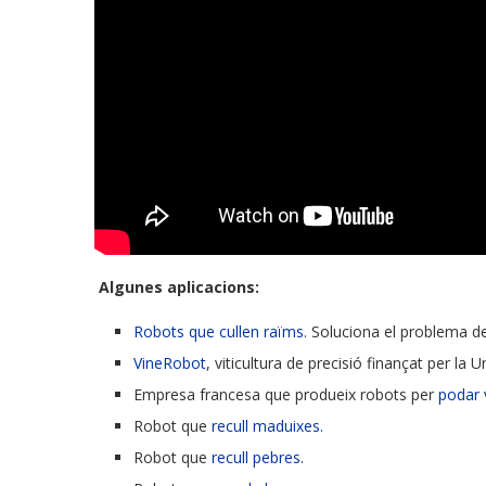
Algunes aplicacions:
Robots que cullen raïms
. Soluciona el problema de
VineRobot
, viticultura de precisió finançat per la 
Empresa francesa que produeix robots per
podar v
Robot que
recull maduixes.
Robot que
recull pebres.