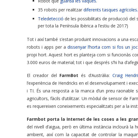
Robot que
guarda les vaques.
35 robots per realitzar
diferents tasques agrícoles.
Teledetecció
de les possibilitats de producció del
per tota la Península Ibèrica a l’estiu de 2017)
Tot i així també s’estan produint innovacions a una esc
robots i apps per a
dissenyar l’horta com si fos
un joc
propi hort. Aquest hort es planteja com si funcionàs c
3.000 euros de material; tot i que després s’hi ha d’afegir
El creador del
FarmBot
és d’Austràlia:
Craig Hend
l’experiència de Hendricks en el desenvolupament i exec
i TI. És una resposta a la manca d’un preu raonable si
agricultors, fàcils d’utilitzar. Un mòdul de sensor de F
es requereixen coneixements especialitzats per a la insta
Farmbot porta la Internet de les coses a les gra
del nivell d’aigua, però en última instància inclourà la
ambient, així com la capacitat de controlar la maquin