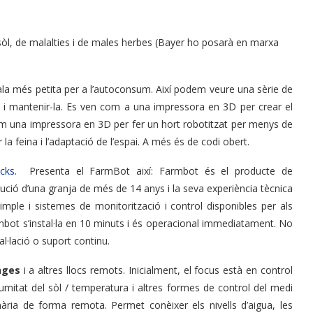
 sòl, de malalties i de males herbes (Bayer ho posarà en marxa
ala més petita per a l’autoconsum. Així podem veure una sèrie de
i mantenir-la. Es ven com a una impressora en 3D per crear el
om una impressora en 3D per fer un hort robotitzat per menys de
 la feina i l’adaptació de l’espai. A més és de codi obert.
ricks.
Presenta el FarmBot així: Farmbot és el producte de
ució d’una granja de més de 14 anys i la seva experiència tècnica
mple i sistemes de monitorització i control disponibles per als
armbot s’instal·la en 10 minuts i és operacional immediatament. No
l·lació o suport continu.
nges
i a altres llocs remots. Inicialment, el focus està en control
 humitat del sòl / temperatura i altres formes de control del medi
ària de forma remota. Permet conèixer els nivells d’aigua, les