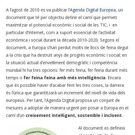
A l’agost de 2010 es va publicar l’
Agenda Digital Europea
, un
document que té per objectiu definir el camí que permeti
maximitzar el potencial econòmic i social de les TIC, i en
particular d’Internet, com a suport essencial de l’activitat
econòmica i social durant la dècada 2010-2020. Segons el
document, a Europa s’han perdut molts de llocs de feina degut
a la crisi que ha destruït anys de progrés econòmic i social; en
la situació actual d’envelliment demogràfic i competència
mundial hi ha tres opcions: fer més feina, fer feina durant més
temps o
fer feina feina amb més intel·ligència
. Encara
que és possible haver d’acabar fent les tres coses, la darrera
és l’única que garantitzarà un increment del nivell de vida dels
europeus. Per tant, l’Agenda Digital proposa un conjunt de
mesures a adoptar de manera urgent per posar a Europa en el
camí d’un
creixement intel·ligent, sostenible i incloent
.
Al document es defineix