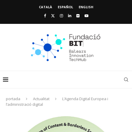
CATALÀ
ESPAÑOL
ENGLISH
portada
Actualitat
L’Agenda Digital Europea i
l’administració digital