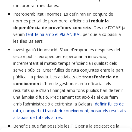
d’incorporar més dades.
Interoperabilitat i normes. Es definiran un conjunt de
normes per tal de promoure l’eficiència i
reduir la
dependència de proveïdors concrets
. Des de l’OTAE ja
venim
fent feina amb el Pla ANIBAL
per que això passi a
les Illes Balears.
Investigació i innovació. S’han d’emprar les despeses del
sector públic europeu per esperonar la innovació,
incrementant al mateix temps l’eficiència i qualitat dels
serveis públics. Crear fulles de ruta conjuntes entre la part
pública i la privada. Les activitats de
transferència de
coneixement
s’han de gestionar amb eficàcia i els
resultats que s’han finançat amb fons públics han de tenir
una àmplia difusió. Precisament tot això és el que feim
amb l’administració electrònica a Balears,
definir fulles de
ruta
,
compartir i transferir coneixement
,
posar els resultats
a l’abast de tots els altres
.
Beneficis que fan possible les TIC per a la societat de la