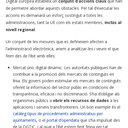
Digital Europea estableix un
conjunt d’accions claus
que han
de permetre abordar aquests obstacles. Per tal d’executar les
accions es demanarà un esforç sostingut a totes les
administracions, tant la UE com els estats membres,
inclús al
nivell regional
.
Un conjunt de les mesures que es defineixen afecten a
l’administració electrònica, anem a analitzar-les i veure el que
feim des de l’Ibit amb elles:
Mercat únic digital dinàmic. Les autoritats públiques han de
contribuir a la promoció dels mercats de continguts en
línia. Els govers poden estimular els mercats de continguts
oferint la informació del sector públic en condicions de
transparència, eficàcia i no discriminació. S’ha d’obligar als
organismes públics a
obrir els recursos de dades
a les
aplicacions i serveis transfronterers. Un bon exemple és el
catàleg tipus de procediments administratius per
ajuntaments
, o el
portal d’opendata
que s’ha impulsat des
de la DGTIC, i al qual a l’Ibit estem fent feina per tal