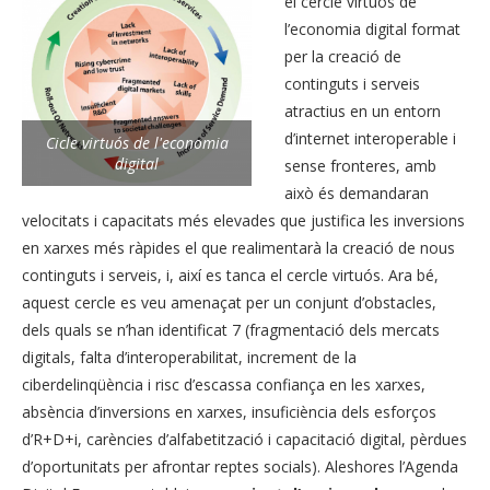
el cercle virtuós de
l’economia digital format
per la creació de
continguts i serveis
atractius en un entorn
d’internet interoperable i
Cicle virtuós de l'economia
digital
sense fronteres, amb
això és demandaran
velocitats i capacitats més elevades que justifica les inversions
en xarxes més ràpides el que realimentarà la creació de nous
continguts i serveis, i, així es tanca el cercle virtuós. Ara bé,
aquest cercle es veu amenaçat per un conjunt d’obstacles,
dels quals se n’han identificat 7 (fragmentació dels mercats
digitals, falta d’interoperabilitat, increment de la
ciberdelinqüència i risc d’escassa confiança en les xarxes,
absència d’inversions en xarxes, insuficiència dels esforços
d’R+D+i, carències d’alfabetització i capacitació digital, pèrdues
d’oportunitats per afrontar reptes socials). Aleshores l’Agenda