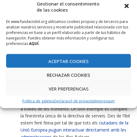
UE. En aquest aspecte es defineixen un conjunt importants
Gestionar el consentimiento
de punts referents a l’administració digital, ja que es
de las cookies
considera que aquests serveis propiciaran una
En www.fundaciobit.org utilizamos cookies propias y de terceros para
administració participativa, oberta, transparent, reduiran
analizar nuestros servicios y mostrarte publicidad relacionada con tus
costos, estalviaran temps i ajudaran a mitigar els riscos del
preferencias en base a un perfil elaborado a partir de tus hábitos de
canvi climàtic.
navegación. Puedes obtener más información y configurar tus
S’ha d’aconseguir pel 2015 tenir uns serveis
preferencias
AQUÍ.
d’administració electrònica centrats en l’usuari,
personalitzats i multiplataforma. S’han de prendre
ACEPTAR COOKIES
mesures per evitar requisits tècnics innecessaris que
facin que les aplicacions només funcionin en entorns
RECHAZAR COOKIES
concrets o dispositius específics. En aquest sentit cal
recordar que tota la
plataforma tècnica del Pla ANIBAL
VER PREFERENCIAS
està basada en
open-source
i entorn Java.
Política de galetes
Declaració de privacitat
Impressum
S’ha de treballar per a que els serveis públics funcionin
a través de les fronteres. Un bon exemple és complint
la finestreta única de la directiva de serveis. Des de l’Ibit
estem fent feina per tal de que tots els
ciutadans de la
Unió Europea puguin interactuar directament amb les
administracions
de les Illes Balears.